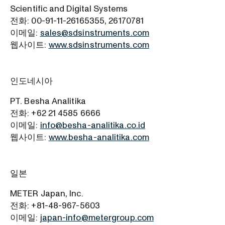
Scientific and Digital Systems
전화: 00-91-11-26165355, 26170781
이메일:
sales@sdsinstruments.com
웹사이트:
www.sdsinstruments.com
인도네시아
PT. Besha Analitika
전화: +62 21 4585 6666
이메일:
info@besha-analitika.co.id
웹사이트:
www.besha-analitika.com
일본
METER Japan, Inc.
전화: +81-48-967-5603
이메일:
japan-info@metergroup.com