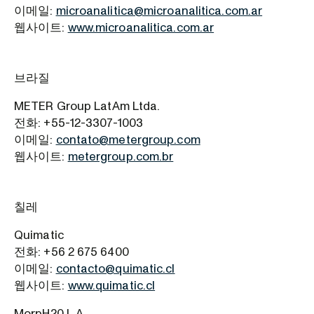
이메일:
microanalitica@microanalitica.com.ar
웹사이트:
www.microanalitica.com.ar
브라질
METER Group LatAm Ltda.
전화: +55-12-3307-1003
이메일:
contato@metergroup.com
웹사이트:
metergroup.com.br
칠레
Quimatic
전화: +56 2 675 6400
이메일:
contacto@quimatic.cl
웹사이트:
www.quimatic.cl
MorpH20 L.A.