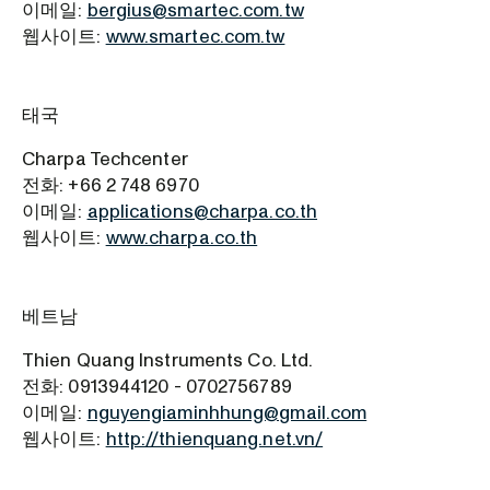
이메일:
bergius@smartec.com.tw
웹사이트:
www.smartec.com.tw
태국
Charpa Techcenter
전화: +66 2 748 6970
이메일:
applications@charpa.co.th
웹사이트:
www.charpa.co.th
베트남
Thien Quang Instruments Co. Ltd.
전화: 0913944120 - 0702756789
이메일:
nguyengiaminhhung@gmail.com
웹사이트:
http://thienquang.net.vn/