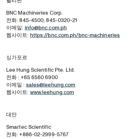
필리핀
BNC Machineries Corp.
전화: 845-4500; 845-0320~21
이메일:
info@bnc.com.ph
웹사이트:
https://bnc.com.ph/bnc-machineries
싱가포르
Lee Hung Scientific Pte. Ltd.
전화 : +65 6560 6900
이메일 :
sales@leehung.com
웹사이트:
www.leehung.com
대만
Smartec Scientific
전화: +886-02-2999-5767