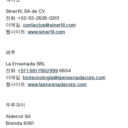
Sinerfil, SA de CV
전화: +52-55-2628-0201
이메일:
contactos@sinerfil.com
웹사이트:
www.sinerfil.com
페루
La Ensenada SRL
전화:
+51 1 561 1190/999
6854
이메일:
biotecnologia@laensenadacorp.com
웹사이트:
www.laensenadacorp.com
우루과이
Aldenor SA
Brenda 6061