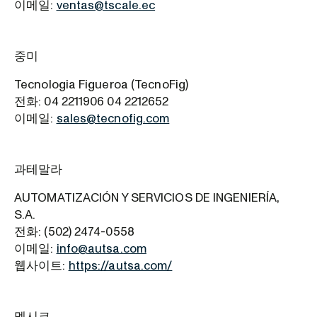
이메일:
ventas@tscale.ec
중미
Tecnologia Figueroa (TecnoFig)
전화: 04 2211906 04 2212652
이메일:
sales@tecnofig.com
과테말라
AUTOMATIZACIÓN Y SERVICIOS DE INGENIERÍA,
S.A.
전화: (502) 2474-0558
이메일:
info@autsa.com
웹사이트:
https://autsa.com/
멕시코