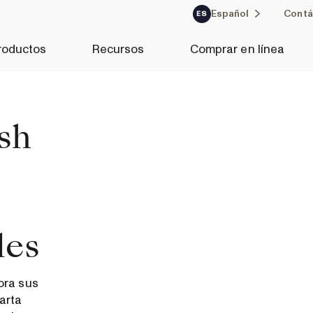
Español
Contá
ES
roductos
Recursos
Comprar en línea
sh
les
ora sus
arta