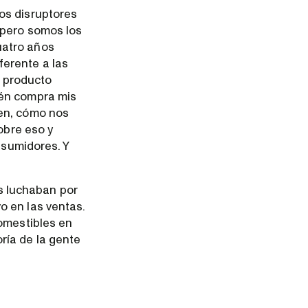
os disruptores
 pero somos los
uatro años
ferente a las
n producto
ién compra mis
ven, cómo nos
obre eso y
nsumidores. Y
 luchaban por
o en las ventas.
comestibles en
ría de la gente