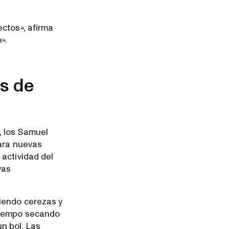
ctos», afirma
».
s de
, los Samuel
para nuevas
 actividad del
vas
iendo cerezas y
 tiempo secando
n bol. Las