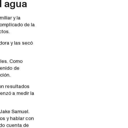
l agua
iliar y la
complicado de la
ctos.
ora y las secó
ales. Como
tenido de
ción.
on resultados
enzó a medir la
a Jake Samuel.
nos y hablar con
ado cuenta de