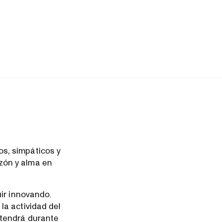
s, simpáticos y
zón y alma en
ir innovando.
la actividad del
ntendrá durante