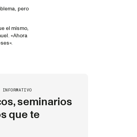
oblema, pero
ue el mismo,
muel. «Ahora
eses».
N INFORMATIVO
cos, seminarios
os que te