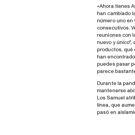
«Ahora tienes 
han cambiado la
número uno en v
consecutivos. V
reuniones con lo
nuevo y único",
productos, qué 
han encontrado y
puedes pasar por
parece bastante
Durante la pan
mantenerse abie
Los Samuel atri
línea, que aume
pasó en aislami