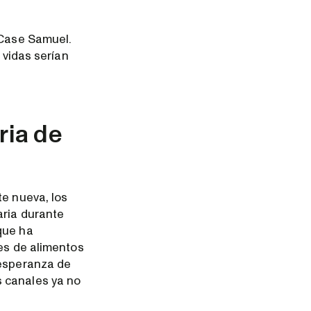
 Case Samuel.
 vidas serían
ria de
te nueva, los
aria durante
que ha
res de alimentos
 esperanza de
s canales ya no