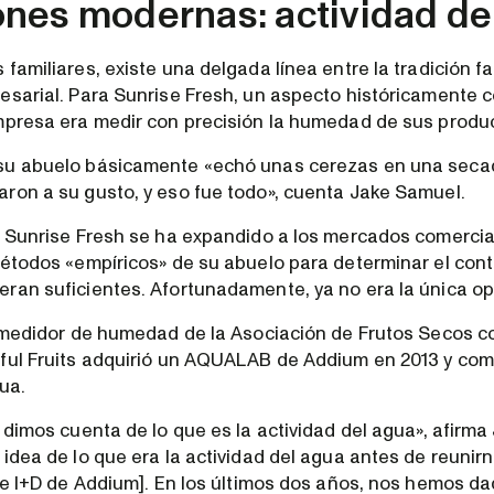
nes modernas: actividad de
familiares, existe una delgada línea entre la tradición fam
esarial. Para Sunrise Fresh, un aspecto históricamente 
mpresa era medir con precisión la humedad de sus produ
su abuelo básicamente «echó unas cerezas en una secad
ron a su gusto, y eso fue todo», cuenta Jake Samuel.
, Sunrise Fresh se ha expandido a los mercados comerci
métodos «empíricos» de su abuelo para determinar el con
ran suficientes. Afortunadamente, ya no era la única op
n medidor de humedad de la Asociación de Frutos Secos c
ful Fruits adquirió un AQUALAB de Addium en 2013 y com
ua.
s dimos cuenta de lo que es la actividad del agua», afirm
idea de lo que era la actividad del agua antes de reunir
 de I+D de Addium]. En los últimos dos años, nos hemos d