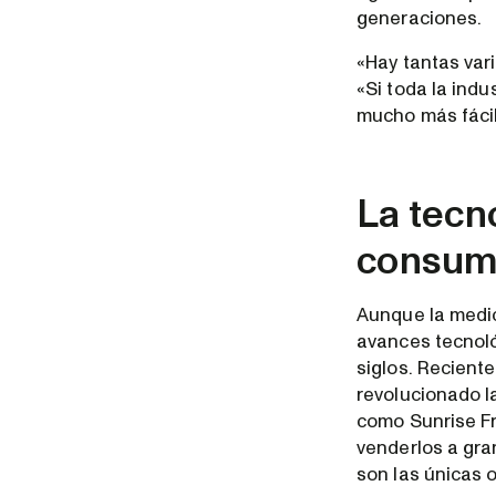
generaciones.
«Hay tantas var
«Si toda la indu
mucho más fácil
La tecno
consu
Aunque la medic
avances tecnoló
siglos. Recient
revolucionado l
como Sunrise Fr
venderlos a gra
son las únicas 