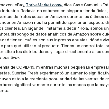
Amazon, eBay,
ThriveMarket.com»
, dice Case Samuel. «Est
 industria. Todavía no estamos en ninguna tienda física,
entas de frutos secos en Amazon durante los últimos c
ender en Amazon nos ha permitido aportar un aspecto di
s clientes. En lugar de limitarme a decir: "Hola, somos u
 ahora dispongo de datos analíticos de Amazon sobre qu
edad tienen, cuáles son sus ingresos anuales, dónde vi
 para qué utilizan el producto. Tienes un control total s
 alto a los distribuidores y llegar directamente a los co
 positivo».
demia de COVID-19, mientras muchas pequeñas empresas
rtas, Sunrise Fresh experimentó un aumento significativ
buyen esto a la creciente popularidad de las ventas de 
ntaron significativamente durante los meses que la mayo
ento.