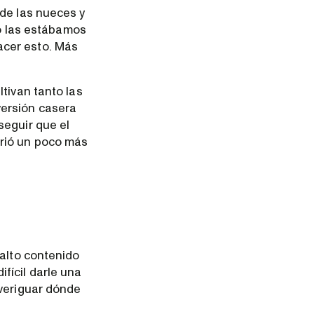
 de las nueces y
yo las estábamos
acer esto. Más
tivan tanto las
versión casera
seguir que el
irió un poco más
 alto contenido
fícil darle una
averiguar dónde