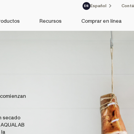
Español
Contá
ES
roductos
Recursos
Comprar en línea
s comienzan
n secado
s. AQUALAB
 la