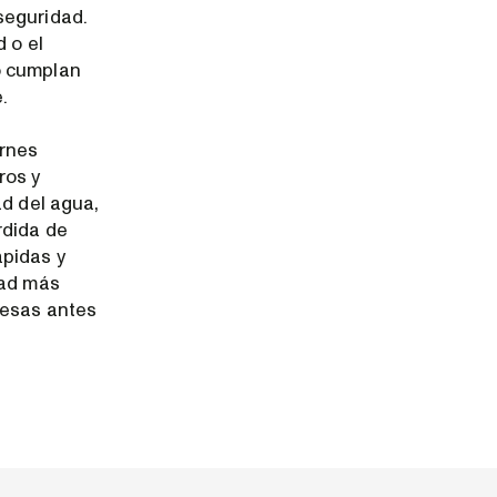
seguridad.
 o el
o cumplan
.
rnes
ros y
ad del agua,
rdida de
ápidas y
dad más
resas antes