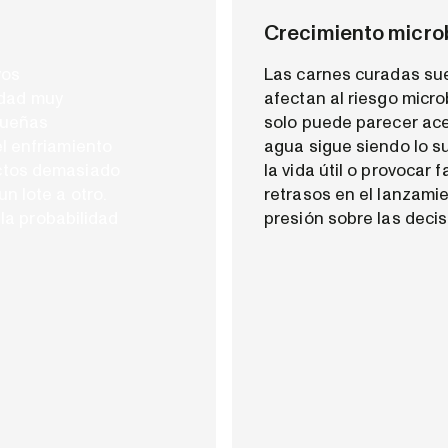
Crecimiento micro
vos
Las carnes curadas su
edad muy
afectan al riesgo micr
queñas
solo puede parecer ace
l enfriamiento
agua sigue siendo lo s
uctos demasiado
la vida útil o provocar 
n lote a otro.
retrasos en el lanzami
 la probabilidad
presión sobre las decis