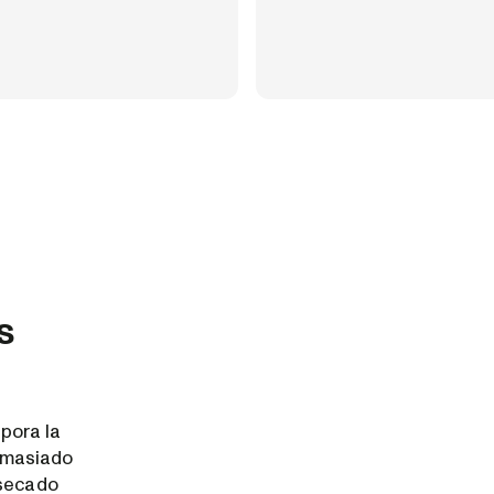
s
pora la
emasiado
 secado