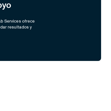
oyo
b Services ofrece
dar resultados y