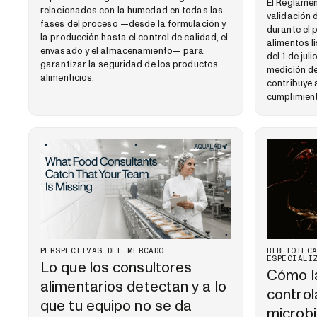
El Reglamen
relacionados con la humedad en todas las
validación d
fases del proceso —desde la formulación y
durante el 
la producción hasta el control de calidad, el
alimentos l
envasado y el almacenamiento— para
del 1 de ju
garantizar la seguridad de los productos
medición de
alimenticios.
contribuye 
cumplimien
PERSPECTIVAS DEL MERCADO
BIBLIOTEC
ESPECIALI
Lo que los consultores
Cómo la
alimentarios detectan y a lo
control
que tu equipo no se da
microb