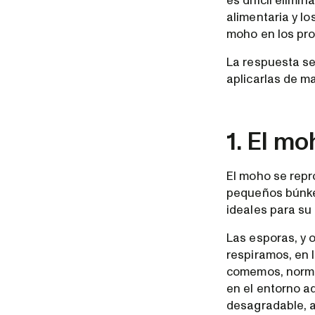
es difícil elimi
alimentaria y l
moho en los pro
La respuesta se
aplicarlas de m
1. El mo
El moho se repr
pequeños búnke
ideales para su
Las esporas, y 
respiramos, en 
comemos, norma
en el entorno a
desagradable, 