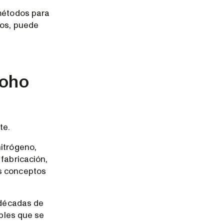
 métodos para
dos, puede
moho
te.
nitrógeno,
fabricación,
os conceptos
 décadas de
ables que se