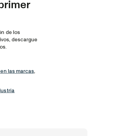
primer
ón de los
itivos, descargue
os.
 en las marcas
,
dustria