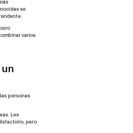
 más
onocidas se
rendente.
 pero
combinar varios
 un
 las personas
sas. Les
isfactorio, pero