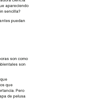
vadora ciencia
igue apareciendo
n sencilla?
icantes puedan
.
sporas son como
bientales son
 que
dos que
rtancia. Pero
capa de pelusa