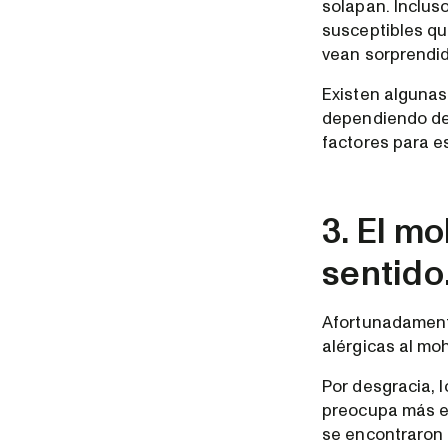
solapan. Inclus
susceptibles qu
vean sorprendid
Existen algunas
dependiendo del
factores para e
3. El m
sentido
Afortunadamente
alérgicas al moh
Por desgracia, 
preocupa más el
se encontraron