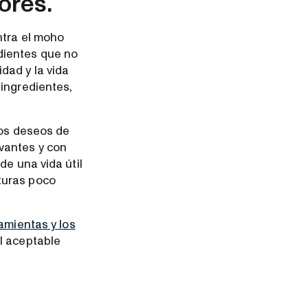
ores.
ntra el moho
dientes que no
dad y la vida
 ingredientes,
los deseos de
vantes y con
de una vida útil
turas poco
amientas y los
il aceptable