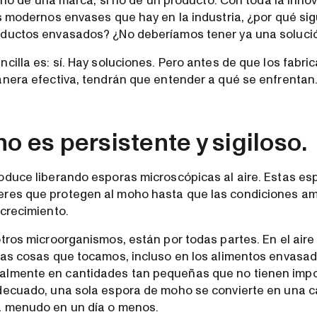
narlo de una marca, si no de un producto. Con toda la inno
os modernos envases que hay en la industria, ¿por qué s
ductos envasados? ¿No deberíamos tener ya una solució
ncilla es: sí. Hay soluciones. Pero antes de que los fabr
anera efectiva, tendrán que entender a qué se enfrentan
ho es persistente y sigiloso.
oduce liberando esporas microscópicas al aire. Estas e
res que protegen al moho hasta que las condiciones am
 crecimiento.
otros microorganismos, están por todas partes. En el aire
las cosas que tocamos, incluso en los alimentos envasa
lmente en cantidades tan pequeñas que no tienen impo
decuado, una sola espora de moho se convierte en una 
a menudo en un día o menos.