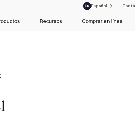
Español
Contá
ES
roductos
Recursos
Comprar en línea
é
l