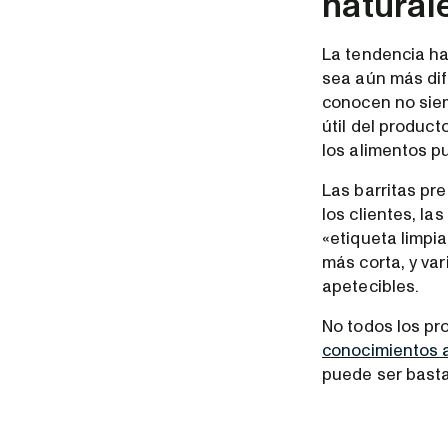
natural
La tendencia ha
sea aún más dif
conocen no siem
útil del produc
los alimentos p
Las barritas pr
los clientes, l
«etiqueta limpi
más corta, y va
apetecibles.
No todos los pr
conocimientos
puede ser basta