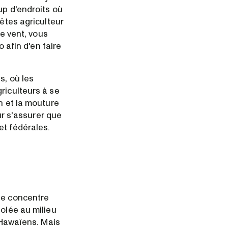
up d'endroits où
 êtes agriculteur
le vent, vous
o afin d'en faire
s, où les
riculteurs à se
n et la mouture
our s'assurer que
et fédérales.
se concentre
solée au milieu
s Hawaïens. Mais