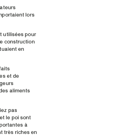
gateurs
mportaient lors
 utilisées pour
de construction
ituaient en
faits
res et de
ageurs
 des aliments
viez pas
 et le poi sont
portantes à
t très riches en