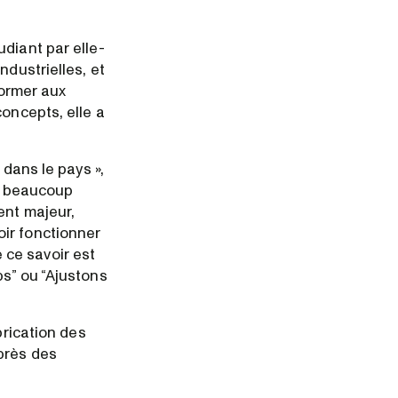
diant par elle-
ndustrielles, et
former aux
oncepts, elle a
 dans le pays »,
s, beaucoup
ent majeur,
oir fonctionner
 ce savoir est
ps” ou “Ajustons
brication des
près des