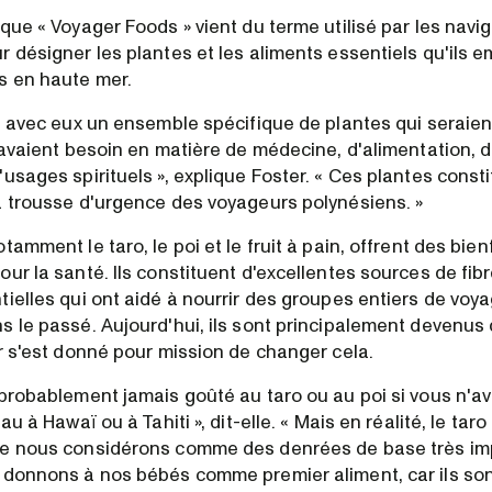
que « Voyager Foods » vient du terme utilisé par les navi
 désigner les plantes et les aliments essentiels qu'ils e
s en haute mer.
é avec eux un ensemble spécifique de plantes qui seraient
s avaient besoin en matière de médecine, d'alimentation, 
usages spirituels », explique Foster. « Ces plantes const
a trousse d'urgence des voyageurs polynésiens. »
tamment le taro, le poi et le fruit à pain, offrent des bien
ur la santé. Ils constituent d'excellentes sources de fib
tielles qui ont aidé à nourrir des groupes entiers de voy
s le passé. Aujourd'hui, ils sont principalement devenus
er s'est donné pour mission de changer cela.
 probablement jamais goûté au taro ou au poi si vous n'a
au à Hawaï ou à Tahiti », dit-elle. « Mais en réalité, le taro
ue nous considérons comme des denrées de base très im
 donnons à nos bébés comme premier aliment, car ils son