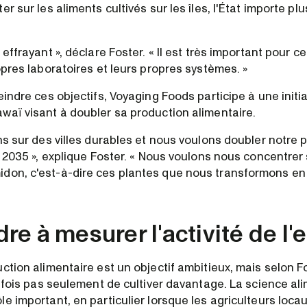
er sur les aliments cultivés sur les îles, l'État importe p
 effrayant », déclare Foster. « Il est très important pour c
opres laboratoires et leurs propres systèmes. »
eindre ces objectifs, Voyaging Foods participe à une initi
waï visant à doubler sa production alimentaire.
ns sur des villes durables et nous voulons doubler notre 
i 2035 », explique Foster. « Nous voulons nous concentrer 
on, c'est-à-dire ces plantes que nous transformons en f
e à mesurer l'activité de l'
ction alimentaire est un objectif ambitieux, mais selon Fo
tefois pas seulement de cultiver davantage. La science al
le important, en particulier lorsque les agriculteurs loc