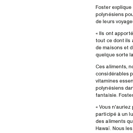
Foster explique 
polynésiens pour
de leurs voyage
« Ils ont apport
tout ce dont il
de maisons et d'
quelque sorte l
Ces aliments, no
considérables po
vitamines essen
polynésiens dan
fantaisie. Fost
« Vous n'auriez
participé à un lu
des aliments q
Hawaï. Nous les