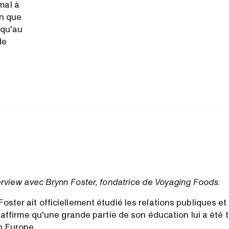
mal à
en que
squ'au
de
terview avec Brynn Foster, fondatrice de Voyaging Foods.
oster ait officiellement étudié les relations publiques e
le affirme qu'une grande partie de son éducation lui a été 
n Europe.