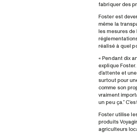
fabriquer des pr
Foster est deve
même la transpar
les mesures de l
réglementations 
réalisé à quel po
« Pendant dix an
explique Foster.
d’attente et un
surtout pour un
comme son propr
vraiment import
un peu ça.” C’es
Foster utilise l
produits Voyagi
agriculteurs loc