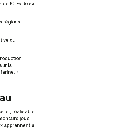
lus de 80 % de sa
es régions
ative du
production
sur la
arine. »
eau
ster, réalisable.
imentaire joue
aux apprennent à