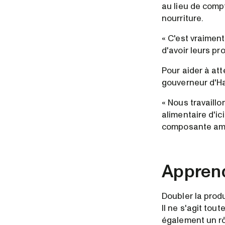
au lieu de compt
nourriture.
« C'est vraiment
d'avoir leurs pr
Pour aider à att
gouverneur d'Ha
« Nous travaillo
alimentaire d'ic
composante amid
Apprendr
Doubler la produ
Il ne s'agit tou
également un rô