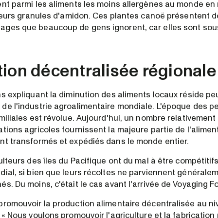
ent parmi les aliments les moins allergènes au monde en 
e leurs granules d'amidon. Ces plantes canoë présentent 
ges que beaucoup de gens ignorent, car elles sont sous-
tion décentralisée régionale
ns expliquant la diminution des aliments locaux réside pe
de l'industrie agroalimentaire mondiale. L'époque des pe
miliales est révolue. Aujourd'hui, un nombre relativement 
tions agricoles fournissent la majeure partie de l'alimen
nt transformés et expédiés dans le monde entier.
ulteurs des îles du Pacifique ont du mal à être compétiti
dial, si bien que leurs récoltes ne parviennent générale
s. Du moins, c'était le cas avant l'arrivée de Voyaging F
promouvoir la production alimentaire décentralisée au niv
 « Nous voulons promouvoir l'agriculture et la fabrication ru