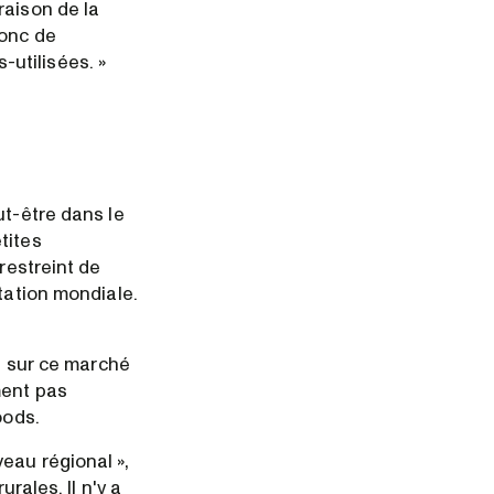
raison de la
donc de
utilisées. »
ut-être dans le
tites
restreint de
tation mondiale.
fs sur ce marché
ment pas
oods.
eau régional »,
rales. Il n'y a