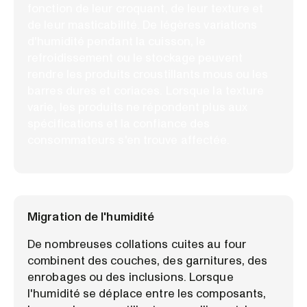
fonction de leur croquant, de leur texture et
de leur masticabilité. De légères variations
d'humidité pendant la cuisson, le
refroidissement ou le stockage peuvent
rendre les produits croustillants mous ou les
barres dures et coriaces. Lorsque la texture
varie, les produits ne répondent plus aux
spécifications et la confiance des
consommateurs s'en trouve affectée.
Migration de l'humidité
De nombreuses collations cuites au four
combinent des couches, des garnitures, des
enrobages ou des inclusions. Lorsque
l'humidité se déplace entre les composants,