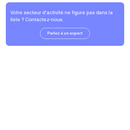
Votre secteur d'activité ne figure pas dans la
liste ? Contactez-nous.
Parlez à un expert
« Nous estimons qu'AQUALAB a
permis d'éliminer 50 à 60 % des
documents papier du département
et d'accélérer considérablement le
partage d'informations entre les
différents services. »
de Tillamook Country Smoker Zach