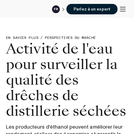
Parlez à un expert
FR
EN SAVOIR PLUS
/
PERSPECTIVES DU MARCHÉ
Activité de l'eau
pour surveiller la
qualité des
drêches de
distillerie séchées
Les producteurs d'éthanol peuvent améliorer leur