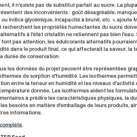
t, il n'existe pas de substitut parfait au sucre. La plupa
présentent des inconvénients : goût désagréable, manque
 ou indice glycémique, incapacité à brunir, etc. », ajoute 
i recherchent les propriétés humectantes du sucre doive
lternatifs à l'état cristallin ne retiennent pas bien l'eau. 
font pas attention, les édulcorants alternatifs pourraient 
dité dans le produit final, ce qui affecterait la saveur, la t
la durée de conservation.
que les données du projet peuvent être représentées gr
othermes de sorption d'humidité. Les isothermes permet
lation entre la teneur en humidité et les niveaux d'activité
température donnée. Les isothermes aident les formulate
imentaires à prédire les caractéristiques physiques, la d
 les besoins en matière d'emballage de leurs produits, ai
res informations.
 complète
.