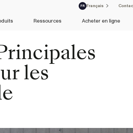
Français
Contac
FR
oduits
Ressources
Acheter en ligne
rincipales
ur les
de