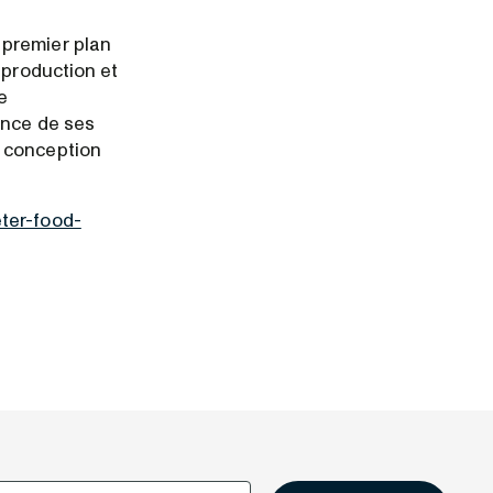
 premier plan
 production et
e
ence de ses
n conception
ter-food-