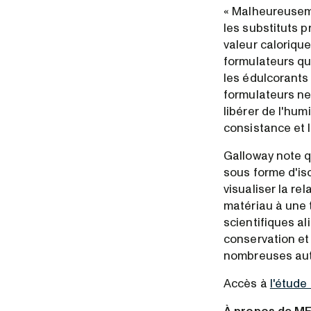
« Malheureusemen
les substituts 
valeur calorique
formulateurs qu
les édulcorants a
formulateurs ne 
libérer de l'humi
consistance et 
Galloway note 
sous forme d'is
visualiser la re
matériau à une 
scientifiques al
conservation et
nombreuses aut
Accès à
l'étude