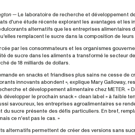
ngton —
Le laboratoire de recherche et développement 
ltats d'une étude récente explorant les avantages et les 
édulcorants alternatifs que les entreprises alimentaires 
u'elles remplacent le sucre dans la composition de leurs 
ercée par les consommateurs et les organismes gouvern
ité de sucre dans les aliments a transformé le secteur d
hé de 18 milliards de dollars.
emande en snacks et friandises plus sains ne cesse de cro
rants innovants abondent », explique Mary Galloway, re
recherche et développement alimentaire chez METER. « D
développer le prochain snack « clean label » à faible te
ussi savoureux, les entreprises agroalimentaires se ren
 du sucre présente des défis particuliers. En bref, rempl
ais ce n'est pas le cas. »
nts alternatifs permettent de créer des versions sans suc