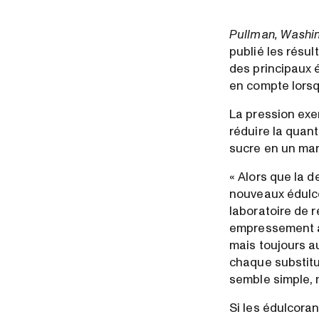
Pullman, Washi
publié les résu
des principaux 
en compte lorsq
La pression ex
réduire la quant
sucre en un marc
« Alors que la d
nouveaux édulco
laboratoire de 
empressement à 
mais toujours a
chaque substitut
semble simple, m
Si les édulcora