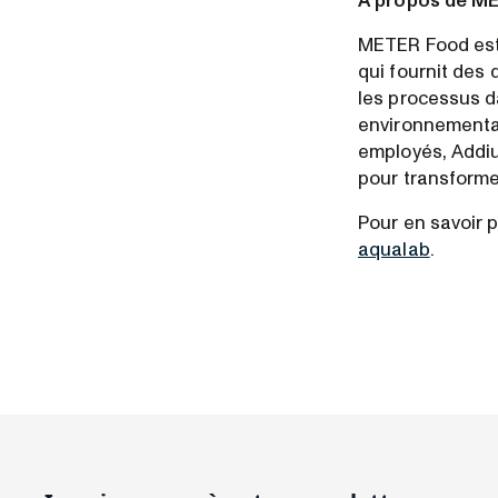
À propos de M
METER Food est 
qui fournit des
les processus da
environnemental
employés, Addiu
pour transforme
Pour en savoir 
aqualab
.