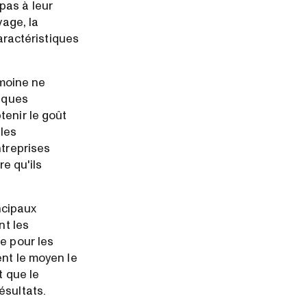
pas à leur
vage, la
caractéristiques
 moine ne
fiques
tenir le goût
 les
ntreprises
re qu'ils
incipaux
nt les
e pour les
ent le moyen le
t que le
ésultats.