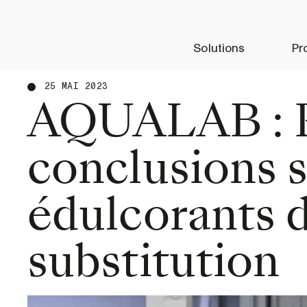
Solutions
Pr
25 MAI 2023
AQUALAB : P
conclusions s
édulcorants 
substitution