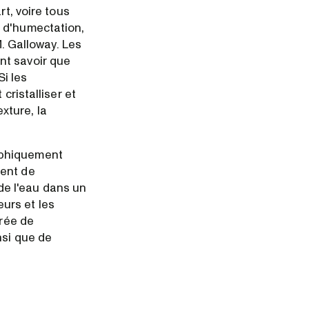
rt, voire tous
 d'humectation,
M. Galloway. Les
nt savoir que
Si les
cristalliser et
exture, la
aphiquement
tent de
 de l'eau dans un
urs et les
urée de
nsi que de