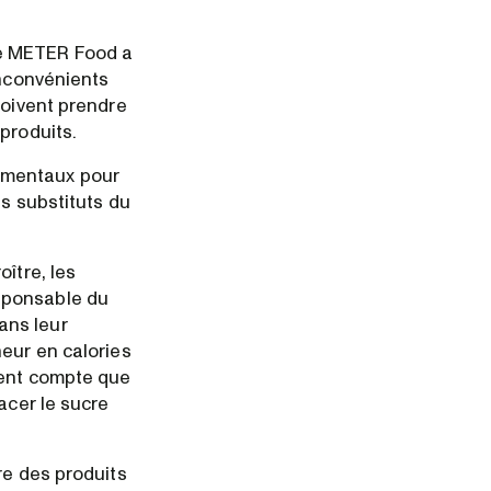
de METER Food a
inconvénients
doivent prendre
produits.
ementaux pour
es substituts du
ître, les
sponsable du
ans leur
neur en calories
dent compte que
acer le sucre
re des produits