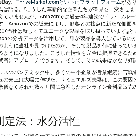
eBay、
ThriveMarket.comといったプラットフォーム
があり
氏は語る。「こうした革新的な企業たちが業界を一変させま
えていませんが、Amazonでは過去4年連続でドライフルー
す。Amazonでの販売により、顧客との接点に新たな側面
単に『当社は新しくてユニークな製品を取り扱っています』と
azonの分析データを活用して、誰が製品を購入しているの
のように当社を見つけたのか、そして製品を何に使ってい
るようになりました。こうした情報を完全に把握できるため
費者にアプローチできます。そして、その成果はかなり好調
ルスのパンデミック中、多くの中小企業が営業継続に苦戦
ュの売上は大幅に伸びた。サミュエルズ夫妻は、この要因
余儀なくされた数ヶ月間に急増したオンライン食料品販売
測定法：水分活性