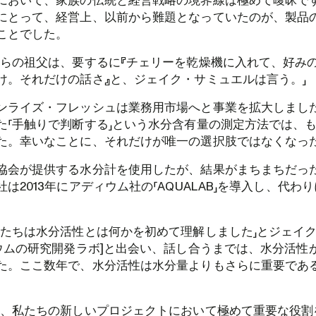
において、家族の伝統と経営戦略の境界線は極めて曖昧で
にとって、経営上、以前から難題となっていたのが、製品
ことでした。
彼らの祖父は、要するに『チェリーを乾燥機に入れて、好み
け。それだけの話さ』と、ジェイク・サミュエルは言う。」
ンライズ・フレッシュは業務用市場へと事業を拡大しまし
た「手触りで判断する」という水分含有量の測定方法では、
た。幸いなことに、それだけが唯一の選択肢ではなくなっ
協会が提供する水分計を使用したが、結果がまちまちだっ
は2013年にアディウム社の「AQUALAB」を導入し、代わ
私たちは水分活性とは何かを初めて理解しました」とジェイ
ィウムの研究開発ラボ]と出会い、話し合うまでは、水分活性
た。ここ数年で、水分活性は水分量よりもさらに重要であ
は、私たちの新しいプロジェクトにおいて極めて重要な役割