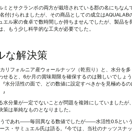
ルミとサクランボの両方が栽培されている郡の名にちなんで
と名付けられましたが、その商品としての成立はAQUALAB
ュエル家の食卓で数時間しか持ちませんでしたが、製品を
は、もう少し科学的な工夫が必要でした。
ルな解決策
むカリフォルニア産ウォールナッツ（乾煎り）と、水分を多
わせると、6か月の賞味期限を確保するのは難しいでしょう
。「水分活性の面で、どの数値に設定すべきかを見極めるの
。」
る水分量が一定でないことが問題を複雑にしていましたが
決策は単純なものとなりました。
どうであれ――毎回異なる数値でしたが――水活性0.5とい
ケース・サミュエル氏は語る。「今では、当社のナッツスナ