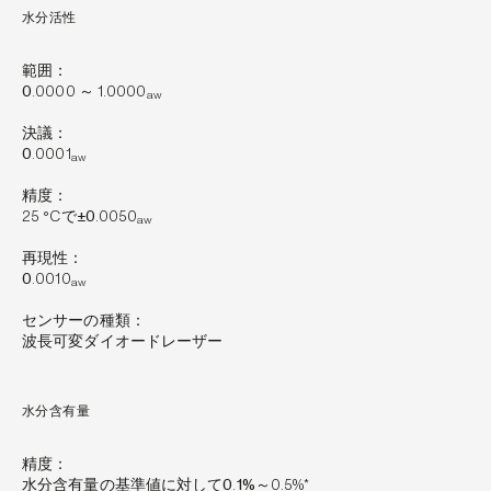
水分活性
範囲：
0
.0000 ～ 1.0000
aw
決議：
0
.0001
aw
精度：
25 °Cで
±0
.0050
aw
再現性：
0
.0010
aw
センサーの種類：
波長可変
ダイオードレーザー
水分含有量
精度：
水分含有量の基準値
に対して0
.
1%
～0.5%*