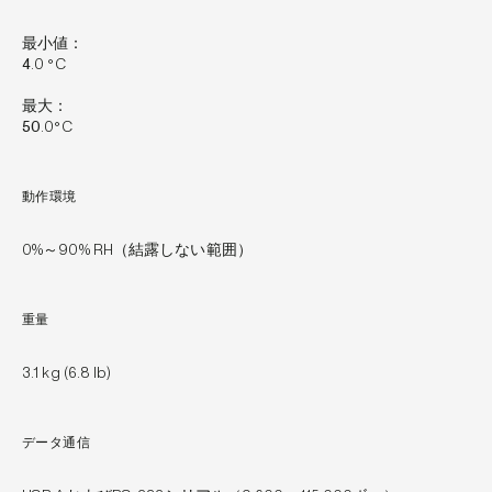
最小値：
4
.0 °C
最大：
50
.0°C
動作環境
0%～90% RH（結露しない範囲）
重量
3.1 kg (6.8 lb)
データ通信