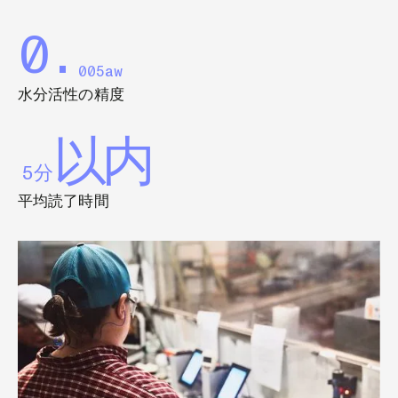
0.
005aw
水分活性の精度
以内
5分
平均読了時間