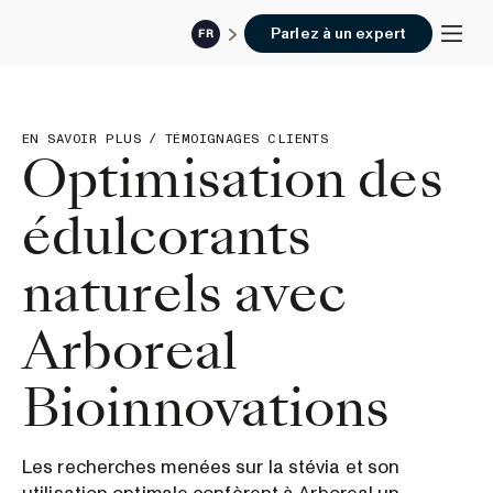
Parlez à un expert
FR
EN SAVOIR PLUS
/
TÉMOIGNAGES CLIENTS
Optimisation des
édulcorants
naturels avec
Arboreal
Bioinnovations
Les recherches menées sur la stévia et son