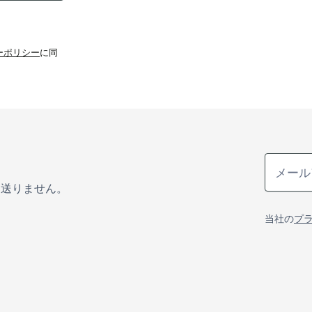
バシーポリシー
に同
は送りません。
当社の
プ