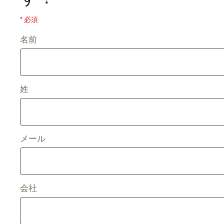
* 必須
名前
姓
メール
会社