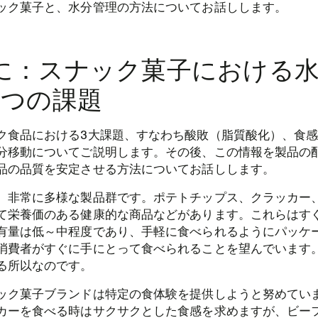
ック菓子と、水分管理の方法についてお話しします。
に：スナック菓子における
3つの課題
ク食品における3大課題、すなわち酸敗（脂質酸化）、食
分移動についてご説明します。その後、この情報を製品の
品の品質を安定させる方法についてお話しします。
、非常に多様な製品群です。ポテトチップス、クラッカー
て栄養価のある健康的な商品などがあります。これらはす
有量は低～中程度であり、手軽に食べられるようにパッケ
消費者がすぐに手にとって食べられることを望んでいます
る所以なのです。
ック菓子ブランドは特定の食体験を提供しようと努めてい
カーを食べる時はサクサクとした食感を求めますが、ビー