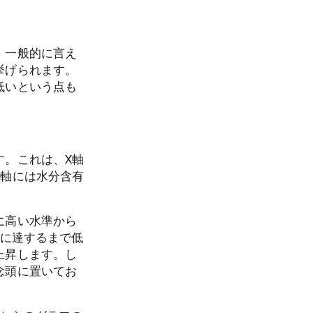
。一般的に言え
挙げられます。
低いという点も
す。これは、X軸
Y軸には水分含有
に高い水準から
5に達するまで低
上昇します。し
念頭に置いてお