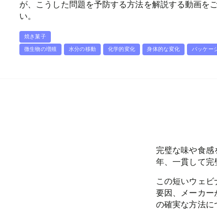
が、こうした問題を予防する方法を解説する動画を
い。
焼き菓子
微生物の増殖
水分の移動
化学的変化
身体的な変化
パッケー
完璧な味や食感
年、一貫して完
この短いウェビ
要因、メーカー
の確実な方法に