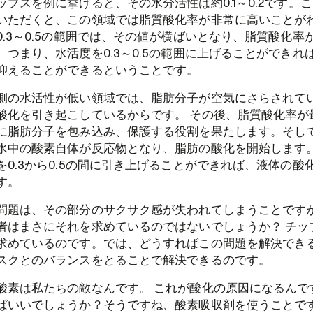
プスを例に挙げると、その水分活性は約0.1～0.2です。
いただくと、この領域では脂質酸化率が非常に高いことがわ
0.3～0.5の範囲では、その値が横ばいとなり、脂質酸化率
。つまり、水活度を0.3～0.5の範囲に上げることができれ
抑えることができるということです。
側の水活性が低い領域では、脂肪分子が空気にさらされて
酸化を引き起こしているからです。 その後、脂質酸化率が
に脂肪分子を包み込み、保護する役割を果たします。そし
水中の酸素自体が反応物となり、脂肪の酸化を開始します
を0.3から0.5の間に引き上げることができれば、液体の酸
す。
問題は、その部分のサクサク感が失われてしまうことです
者はまさにそれを求めているのではないでしょうか？ チッ
求めているのです。では、どうすればこの問題を解決でき
スクとのバランスをとることで解決できるのです。
酸素は私たちの敵なんです。 これが酸化の原因になるんで
ばいいでしょうか？そうですね、酸素吸収剤を使うことで