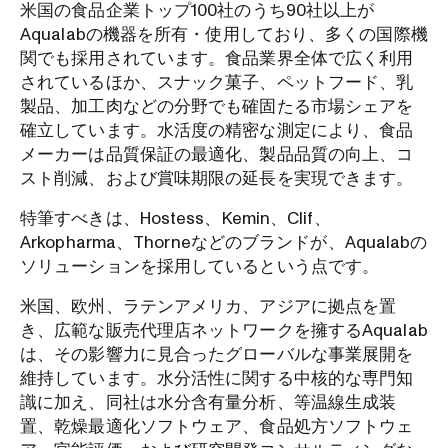
米国の食品企業トップ100社のうち90社以上が
Aqualabの機器を所有・使用しており、多くの国際機
関でも採用されています。食品業界全体で広く利用
されているほか、スナック菓子、ペットフード、乳
製品、加工肉などの分野でも確固たる市場シェアを
確立しています。水活度の精密な測定により、食品
メーカーは品質保証の最適化、製品品質の向上、コ
スト削減、および賞味期限の延長を実現できます。
特筆すべきは、Hostess、Kemin、Clif、
Arkopharma、Thorneなどのブランドが、Aqualabの
ソリューションを採用しているという点です。
米国、欧州、ラテンアメリカ、アジアに拠点を置
き、広範な販売代理店ネットワークを擁するAqualab
は、その影響力に見合ったグローバルな事業展開を
維持しています。水分活性に関する中核的な専門知
識に加え、同社は水分含有量分析、等温線生成装
置、乾燥最適化ソフトウェア、食品処方ソフトウェ