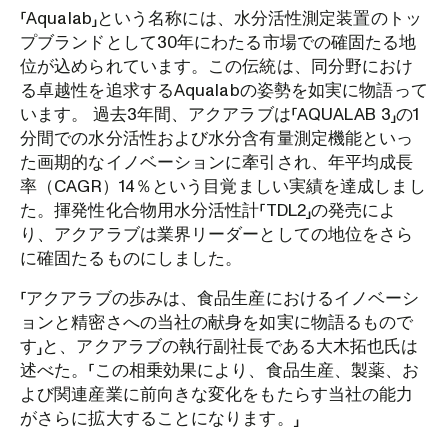
「Aqualab」という名称には、水分活性測定装置のトッ
プブランドとして30年にわたる市場での確固たる地
位が込められています。この伝統は、同分野におけ
る卓越性を追求するAqualabの姿勢を如実に物語って
います。 過去3年間、アクアラブは「AQUALAB 3」の1
分間での水分活性および水分含有量測定機能といっ
た画期的なイノベーションに牽引され、年平均成長
率（CAGR）14％という目覚ましい実績を達成しまし
た。揮発性化合物用水分活性計「TDL2」の発売によ
り、アクアラブは業界リーダーとしての地位をさら
に確固たるものにしました。
「アクアラブの歩みは、食品生産におけるイノベーシ
ョンと精密さへの当社の献身を如実に物語るもので
す」と、アクアラブの執行副社長である大木拓也氏は
述べた。「この相乗効果により、食品生産、製薬、お
よび関連産業に前向きな変化をもたらす当社の能力
がさらに拡大することになります。」