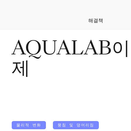
해결책
AQUALAB이
제
물리적 변화
뭉침 및 덩어리짐