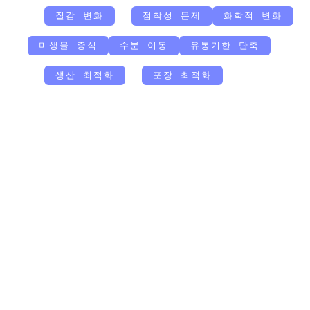
질감 변화
점착성 문제
화학적 변화
미생물 증식
수분 이동
유통기한 단축
생산 최적화
포장 최적화