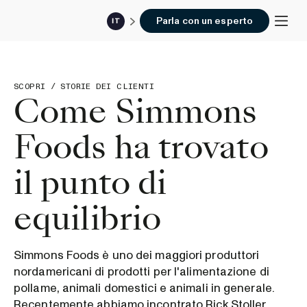
Parla con un esperto
IT
SCOPRI
/
STORIE DEI CLIENTI
Come Simmons
Foods ha trovato
il punto di
equilibrio
Simmons Foods è uno dei maggiori produttori
nordamericani di prodotti per l'alimentazione di
pollame, animali domestici e animali in generale.
Recentemente abbiamo incontrato Rick Stoller,