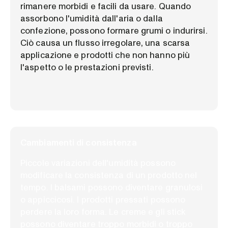
rimanere morbidi e facili da usare. Quando
assorbono l'umidità dall'aria o dalla
confezione, possono formare grumi o indurirsi.
Ciò causa un flusso irregolare, una scarsa
applicazione e prodotti che non hanno più
l'aspetto o le prestazioni previsti.
Cambiamenti di consistenza
Piccole variazioni dell'umidità possono
modificare la consistenza di un prodotto nel
tempo. I balsami possono diventare granulosi
o appiccicosi. I prodotti pressati possono
perdere la loro forma. Le creme e gli stick
possono diventare troppo morbidi o troppo