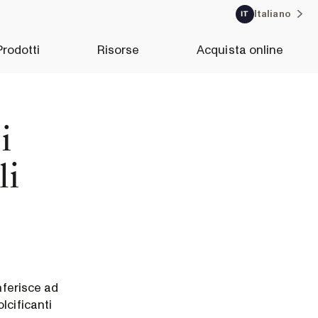
Italiano
IT
Prodotti
Risorse
Acquista online
i
li
nferisce ad
lcificanti