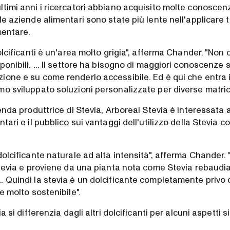
timi anni i ricercatori abbiano acquisito molte conoscenz
le aziende alimentari sono state più lente nell'applicare t
imentare.
dolcificanti è un'area molto grigia", afferma Chander. "Non 
ponibili. ... Il settore ha bisogno di maggiori conoscenze s
ione e su come renderlo accessibile. Ed è qui che entra 
o sviluppato soluzioni personalizzate per diverse matrici
ienda produttrice di Stevia, Arboreal Stevia è interessata 
ntari e il pubblico sui vantaggi dell'utilizzo della Stevia 
dolcificante naturale ad alta intensità", afferma Chander. 
Stevia e proviene da una pianta nota come Stevia rebaudia
 Quindi la stevia è un dolcificante completamente privo d
 e molto sostenibile".
ia si differenzia dagli altri dolcificanti per alcuni aspetti si