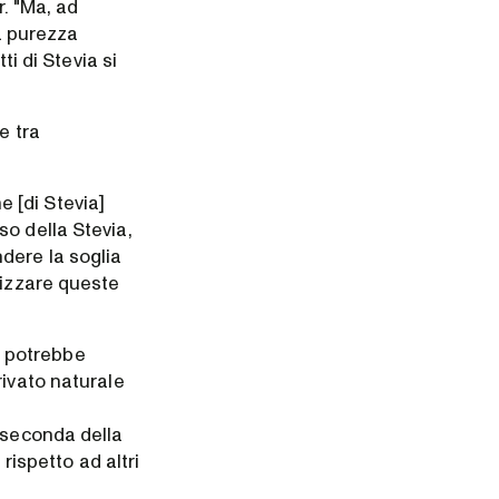
. "Ma, ad
la purezza
ti di Stevia si
e tra
 [di Stevia]
o della Stevia,
dere la soglia
lizzare queste
ia potrebbe
rivato naturale
 seconda della
rispetto ad altri