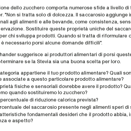
ione dello zucchero comporta numerose sfide a livello di 
 "Non si tratta solo di dolcezza. Il saccarosio aggiunge i
onali agli alimenti e alle bevande, come consistenza, sen
servazione. Sostituire queste proprietà uniche del sacca
per chi sviluppa prodotti. Quando si tratta di riformulare 
è necessario porsi alcune domande difficili".
Chander suggerisce ai produttori alimentari di porsi ques
erminare se la Stevia sia una buona scelta per loro.
ategoria appartiene il tuo prodotto alimentare? Quali son
 associate a questo particolare prodotto alimentare?
prietà fisiche e sensoriali dovrebbe avere il prodotto? Qu
remo quando sostituiremo lo zucchero?
 percentuale di riduzione calorica prevista?
centuale del saccarosio presente negli alimenti speri di 
atteristiche fondamentali desideri che il prodotto abbia, i
nza e aspetto?