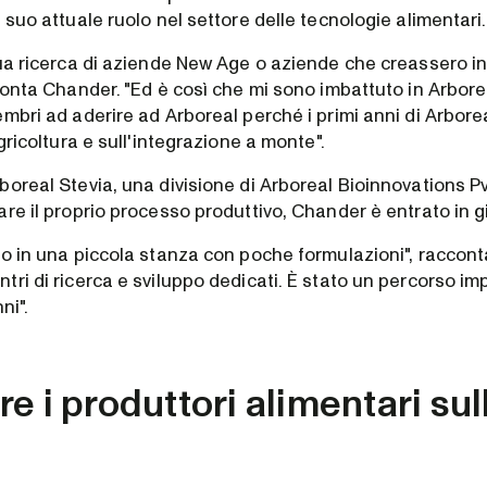
 suo attuale ruolo nel settore delle tecnologie alimentari.
nua ricerca di aziende New Age o aziende che creassero in
conta Chander. "Ed è così che mi sono imbattuto in Arbore
mbri ad aderire ad Arboreal perché i primi anni di Arbore
agricoltura e sull'integrazione a monte".
oreal Stevia, una divisione di Arboreal Bioinnovations Pvt
re il proprio processo produttivo, Chander è entrato in g
to in una piccola stanza con poche formulazioni", raccon
ri di ricerca e sviluppo dedicati. È stato un percorso im
ni".
e i produttori alimentari sul