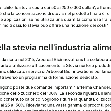
al chilo, lo stevia costa dai 50 ai 250 o 300 dollari", affe
 che la concentrazione di stevia nel prodotto finale è r
lte applicazioni se ne utilizza una quantità compresa tra lo
 molti casi, lo stevia può offrire una riduzione dei costi".
lla stevia nell'industria ali
ondazione nel 2015, Arboreal Bioinnovations ha collaborat
arle a utilizzare efficacemente la Stevia nei loro prodotti 
no utilizzato i servizi di Arboreal Bioinnovations per lanc
attraverso un programma di formulazione dedicato.
vengono poste due domande importanti", afferma Chander.
zione dello zucchero del 100%. La seconda riguarda il lanc
 contenuto calorico: vogliono ridurre la quantità di zucc
dal 25 al 50%. Riceviamo una vasta gamma di prodotti: pro