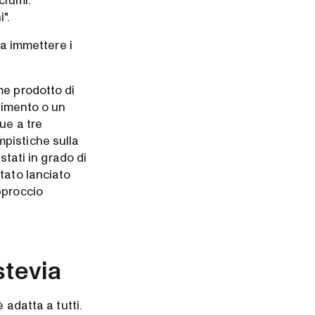
ciumi.
".
 a immettere i
me prodotto di
erimento o un
ue a tre
pistiche sulla
stati in grado di
tato lanciato
pproccio
stevia
 adatta a tutti.