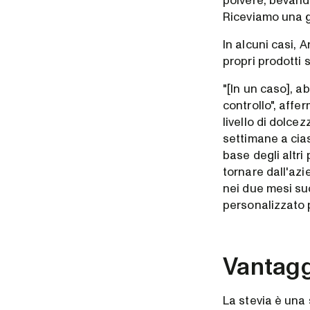
polvere, bevande
Riceviamo una g
In alcuni casi, 
propri prodotti 
"[In un caso], 
controllo", affe
livello di dolc
settimane a cia
base degli altri
tornare dall'az
nei due mesi su
personalizzato p
Vantaggi
La stevia è una 