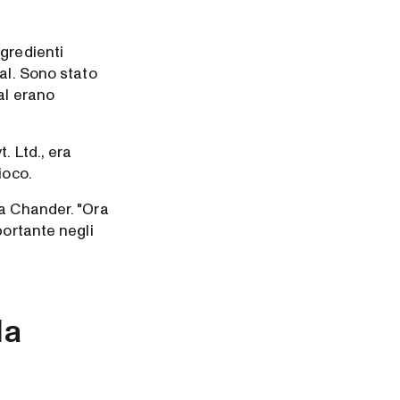
gredienti
al. Sono stato
al erano
. Ltd., era
ioco.
ta Chander. "Ora
portante negli
la