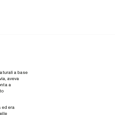
aturali a base
via, aveva
onta a
to
 ed era
elle