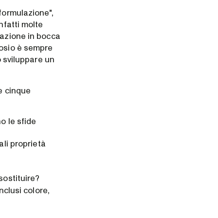
formulazione",
nfatti molte
sazione in bocca
rosio è sempre
o sviluppare un
te cinque
o le sfide
ali proprietà
sostituire?
nclusi colore,