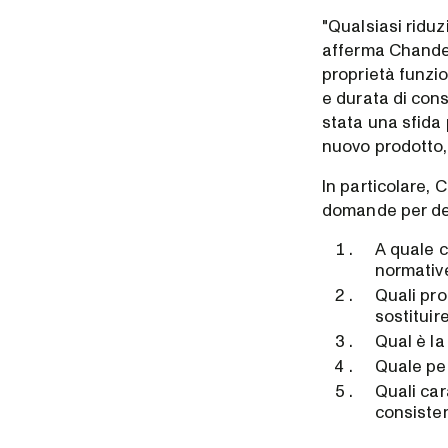
"Qualsiasi riduz
afferma Chander.
proprietà funzi
e durata di con
stata una sfida 
nuovo prodotto, 
In particolare, 
domande per det
A quale c
normative
Quali pro
sostitui
Qual è la
Quale per
Quali car
consiste