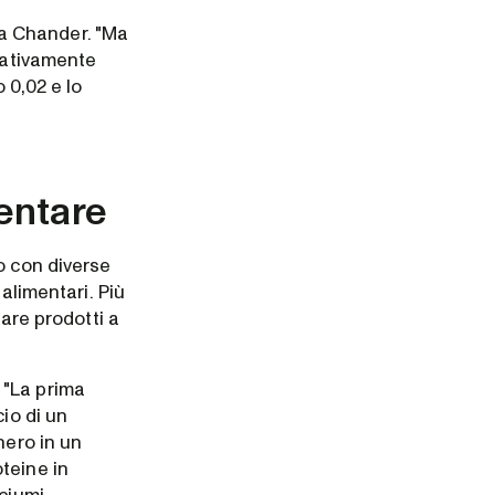
rma Chander. "Ma
elativamente
 0,02 e lo
mentare
o con diverse
alimentari. Più
iare prodotti a
 "La prima
io di un
hero in un
teine in