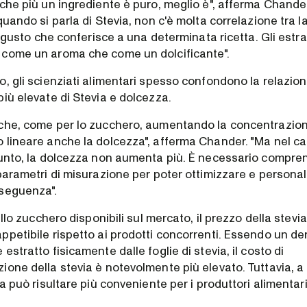
che più un ingrediente è puro, meglio è", afferma Chander
quando si parla di Stevia, non c'è molta correlazione tra 
l gusto che conferisce a una determinata ricetta. Gli estrat
come un aroma che come un dolcificante".
, gli scienziati alimentari spesso confondono la relazion
iù elevate di Stevia e dolcezza.
che, come per lo zucchero, aumentando la concentrazione
 lineare anche la dolcezza", afferma Chander. "Ma nel cas
punto, la dolcezza non aumenta più. È necessario compren
 parametri di misurazione per poter ottimizzare e persona
seguenza".
dello zucchero disponibili sul mercato, il prezzo della stev
ppetibile rispetto ai prodotti concorrenti. Essendo un de
estratto fisicamente dalle foglie di stevia, il costo di
ione della stevia è notevolmente più elevato. Tuttavia, a
ia può risultare più conveniente per i produttori alimentari 