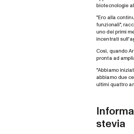
biotecnologie al
"Ero alla conti
funzionali", rac
uno dei primi me
incentrati sull'
Così, quando Arb
pronta ad amplia
"Abbiamo inizia
abbiamo due cent
ultimi quattro an
Informar
stevia