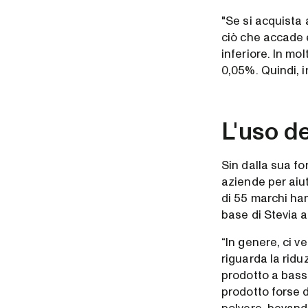
"Se si acquista 
ciò che accade è
inferiore. In mo
0,05%. Quindi, in
L'uso de
Sin dalla sua f
aziende per aiut
di 55 marchi han
base di Stevia 
“In genere, ci 
riguarda la ridu
prodotto a basso
prodotto forse 