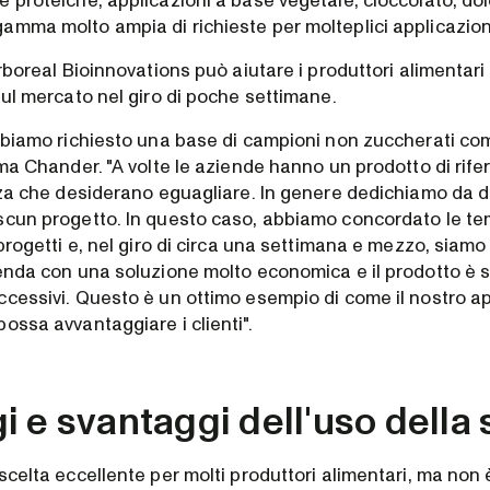
 proteiche, applicazioni a base vegetale, cioccolato, dol
amma molto ampia di richieste per molteplici applicazioni
Arboreal Bioinnovations può aiutare i produttori alimentari
sul mercato nel giro di poche settimane.
abbiamo richiesto una base di campioni non zuccherati co
rma Chander. "A volte le aziende hanno un prodotto di rif
ezza che desiderano eguagliare. In genere dedichiamo da d
scun progetto. In questo caso, abbiamo concordato le tem
 progetti e, nel giro di circa una settimana e mezzo, siamo 
ienda con una soluzione molto economica e il prodotto è s
ccessivi. Questo è un ottimo esempio di come il nostro a
ossa avvantaggiare i clienti".
 e svantaggi dell'uso della 
scelta eccellente per molti produttori alimentari, ma non è