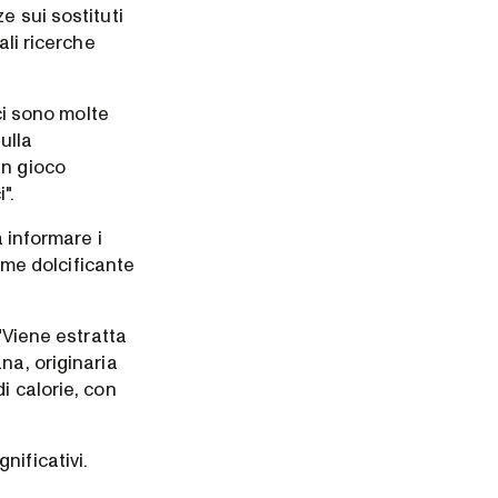
e sui sostituti
ali ricerche
ci sono molte
ulla
in gioco
".
a informare i
come dolcificante
"Viene estratta
na, originaria
i calorie, con
gnificativi.