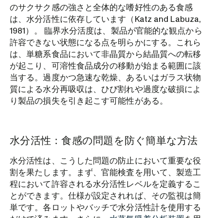
のサクサク感の強さと全体的な嗜好性のある食感
は、水分活性に依存しています（Katz and Labuza,
1981）。 臨界水分活度は、製品が官能的な観点から
許容できない状態になる点を明らかにする。これら
は、単糖系食品において非晶質から結晶質への転移
が起こり、可溶性食品成分の移動が始まる範囲に該
当する。過度かつ急速な乾燥、あるいはガラス状物
質による水分再吸収は、ひび割れや過度な破損によ
り製品の損失を引き起こす可能性がある。
水分活性：食感の問題を防ぐ簡単な方法
水分活性は、こうした問題の防止において重要な役
割を果たします。まず、官能検査を用いて、製造工
程において許容される水分活性レベルを定義するこ
とができます。仕様が設定されれば、その監視は簡
単です。各ロットやバッチで水分活性計を使用する