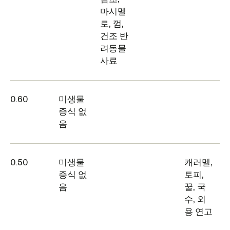
마시멜
로, 껌,
건조 반
려동물
사료
0.60
미생물
증식 없
음
0.50
미생물
캐러멜,
증식 없
토피,
음
꿀, 국
수, 외
용 연고