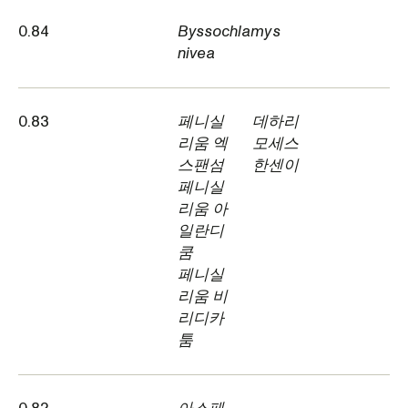
0.84
Byssochlamys
nivea
0.83
페니실
데하리
리움 엑
모세스
스팬섬
한센이
페니실
리움 아
일란디
쿰
페니실
리움 비
리디카
툼