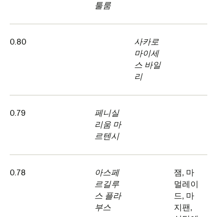
툴룸
0.80
사카로
마이세
스 바일
리
0.79
페니실
리움 마
르텐시
0.78
아스페
잼, 마
르길루
멀레이
스 플라
드, 마
부스
지팬,