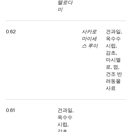
텔로다
미
0.62
사카로
건과일,
마이세
옥수수
스 루이
시럽,
감초,
마시멜
로, 껌,
건조 반
려동물
사료
0.61
건과일,
옥수수
시럽,
감초,