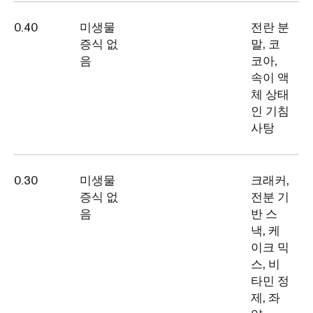
0.40
미생물
전란 분
증식 없
말, 코
음
코아,
속이 액
체 상태
인 기침
사탕
0.30
미생물
크래커,
증식 없
전분 기
음
반 스
낵, 케
이크 믹
스, 비
타민 정
제, 좌