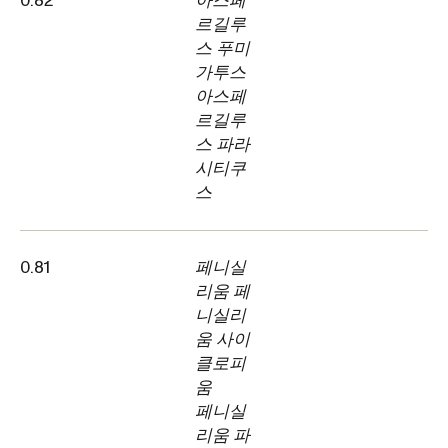
0.82
아스페
르길루
스 푸미
가투스
아스페
르길루
스 파라
시티쿠
스
0.81
페니실
리움 페
니실리
움 사이
클로피
움
페니실
리움 파