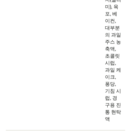
미), 육
포, 베
이컨,
대부분
의 과일
주스 농
축액,
초콜릿
시럽,
과일 케
이크,
퐁당,
기침 시
럽, 경
구용 진
통 현탁
액