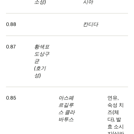
소성)
시아
0.88
칸디다
0.87
황색포
도상구
균
(호기
성)
0.85
아스페
연유,
르길루
숙성 치
스 클라
즈(체
바투스
다), 발
효 소시
지(살라