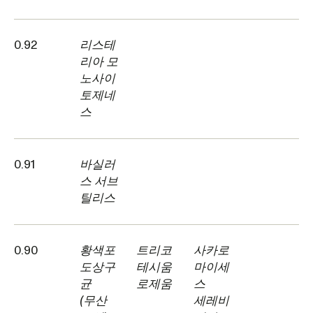
0.92
리스테
리아 모
노사이
토제네
스
0.91
바실러
스 서브
틸리스
0.90
황색포
트리코
사카로
도상구
테시움
마이세
균
로제움
스
(무산
세레비