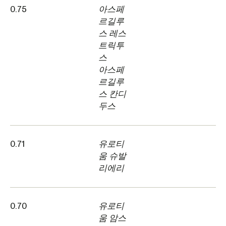
0.75
아스페
르길루
스 레스
트릭투
스
아스페
르길루
스 칸디
두스
0.71
유로티
움 슈발
리에리
0.70
유로티
움 암스