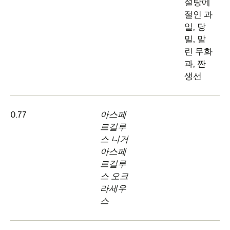
설탕에
절인 과
일, 당
밀, 말
린 무화
과, 짠
생선
0.77
아스페
르길루
스 니거
아스페
르길루
스 오크
라세우
스