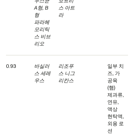
누스균
보트리
A형, B
스 아트
형
라
파라헤
모리틱
스 비브
리오
0.93
바실러
리조푸
일부 치
스 세레
스 니그
즈, 가
우스
리칸스
공육
(햄)
제과류,
연유,
액상
현탁액,
외용 로
션