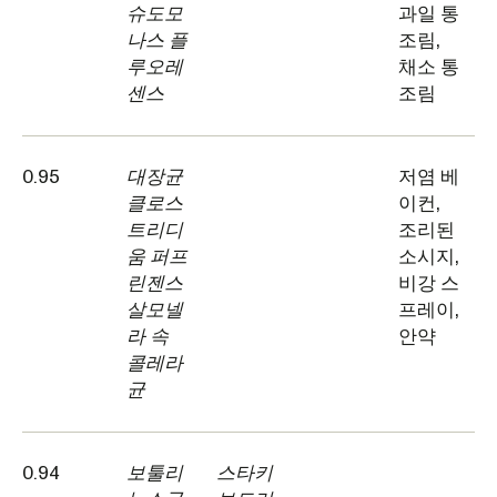
슈도모
과일 통
나스 플
조림,
루오레
채소 통
센스
조림
0.95
대장균
저염 베
클로스
이컨,
트리디
조리된
움 퍼프
소시지,
린젠스
비강 스
살모넬
프레이,
라 속
안약
콜레라
균
0.94
보툴리
스타키