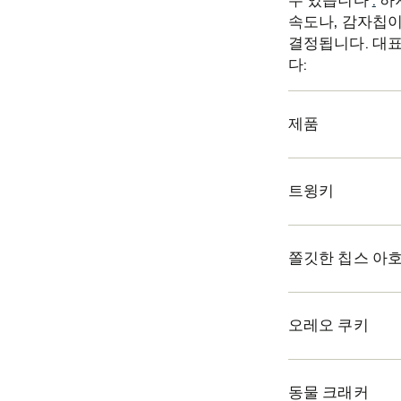
수 있습니다
.
하
속도나, 감자칩이
결정됩니다. 대표
다:
제품
트윙키
쫄깃한 칩스 아
오레오 쿠키
동물 크래커