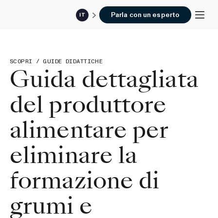
Parla con un esperto
IT
SCOPRI
/
GUIDE DIDATTICHE
Guida dettagliata
del produttore
alimentare per
eliminare la
formazione di
grumi e