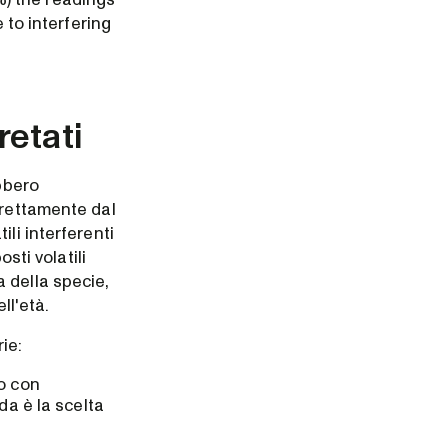
 to interfering
retati
ebbero
irettamente dal
li interferenti
sti volatili
 della specie,
ll'età.
ie:
o con
da è la scelta