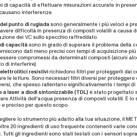
ni di capacità di effettuare misurazioni accurate in pres
e causano interferenze.
 del punto di rugiada
sono generalmente i più veloci e pre
vere difficoltà in presenza di composti volatili a causa d
zione dei VC sullo specchio raffreddato.
 di capacità
sono in grado di superare il problema della 
rniscono dati meno precisi con tempi di acquisizione più
essere compromessi da determinati composti (alcuni alc
 di interferire).
elettrolitici resistivi
richiedono filtri per proteggerli dai c
are le letture. Sono necessari filtri diversi per protegger
diversi, che spesso rallentano significativamente i tempi di 
e a laser a diodi sintonizzabile (TDL)
è stato progettato 
are Attività dell'acqua presenza di composti volatili. È lo
e e preciso per questo scopo.
cegliere lo strumento più adatto alla tua situazione, il 
ltre 20 ingredienti di uso frequente contenenti varie con
. Tutti gli ingredienti sono stati testati con i sensori sopr