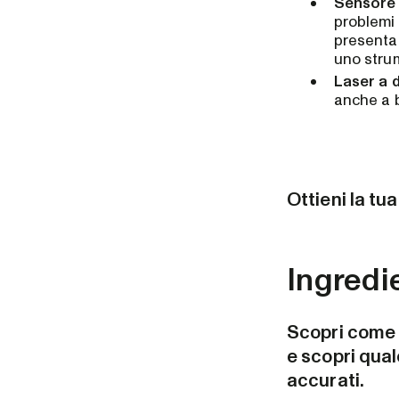
Sensore 
problemi 
presenta 
uno strum
Laser a 
anche a b
Ottieni la tu
Ingredie
Scopri come i
e scopri qual
accurati.