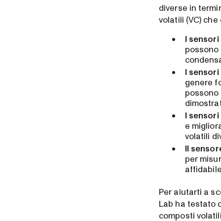
diverse in termi
volatili (VC) ch
I sensori
possono a
condensa
I sensori
genere fo
possono 
dimostrato
I sensori 
e miglior
volatili 
Il sensor
per misur
affidabil
Per aiutarti a s
Lab ha testato o
composti volatili