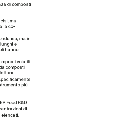
enza di composti
cisi, ma
ella co-
condensa, ma in
 lunghi e
oli hanno
omposti volatili
e da composti
lettura.
specificamente
 strumento più
METER Food R&D
centrazioni di
a elencati.