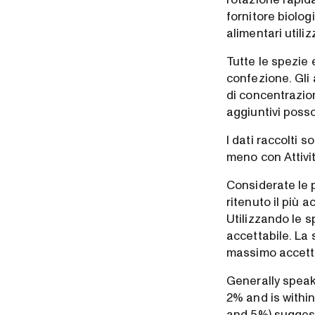
fornitore biolog
alimentari utili
Tutte le spezie e
confezione. Gli 
di concentrazion
aggiuntivi posso
I dati raccolti s
meno con Attivit
Considerate le p
ritenuto il più 
Utilizzando le s
accettabile. La 
massimo accetta
Generally speak
2% and is withi
and 5%) suggest