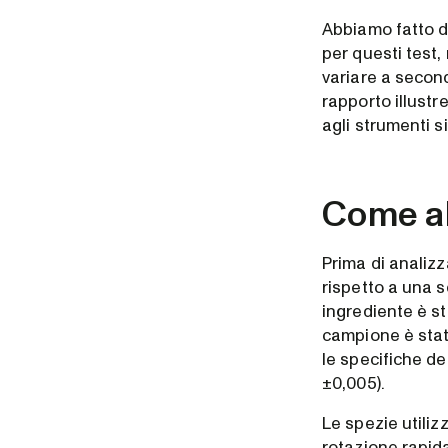
Abbiamo fatto d
per questi test
variare a second
rapporto illustr
agli strumenti s
Come ab
Prima di analizza
rispetto a una s
ingrediente è st
campione è stat
le specifiche de
±0,005).
Le spezie utiliz
rotazione rapida