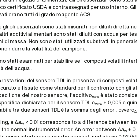
ico certificato USDA e contrassegnati per uso interno. Gli a
zzati erano tutti di grado reagente ACS.
 gli oli essenziali sono stati misurati non diluiti direttame
altri additivi alimentari sono stati diluiti con acqua per te
i di massa. Non sono stati utilizzati substrati: in generale
no ridurre la volatilità del campione.
ono stati esaminati per stabilire se i composti volatili inte
à dell'acqua .
restazioni del sensore TDL in presenza di composti volati
accurato e fissato come standard per il confronto con gli al
pecifiche del nostro sensore, l'additivo
è stato conside
Δaw
specifica dichiarata per il sensore TDL è
± 0,005 e quind
Δaw
bile tra due sensori TDL è la somma degli errori, ovvero
Δ
ing, a Δ
a
< 0.01 corresponds to a difference between in
w
n the normal instrumental error. An error between Δ
a
± 0.
w
s some interference may be present, and above 0.02 (5%