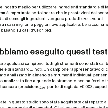
el nostro meglio per utilizzare ingredienti standard e di
, ma è importante sottolineare che le prestazioni dei sen
a di come gli ingredienti vengono prodotti e/o lavorati. I
erà i casi migliori e peggiori, ove applicabile. Le raccoman
i basano su casi d'uso tipici.
biamo eseguito questi test
re qualsiasi campione, tutti gli strumenti sono stati calibr
erie di standard
noti. Un campione rappresentativo di 
aw
ato analizzato in almeno tre strumenti individuali per se
o analizzato fino a quando lo strumento non ha fornito tr
l sensore (precisione
: punto di rugiada ±0,003, capaci
Δaw
zate in questo studio sono state acquistate dal reparto al
 di un negozio di alimentari. Gli oli essenziali sono stati 