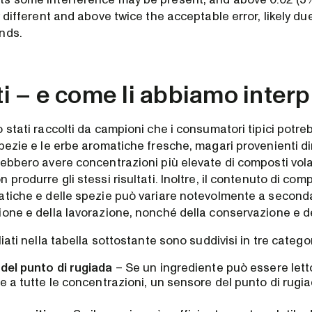
y different and above twice the acceptable error, likely due
nds.
ati – e come li abbiamo interp
 stati raccolti da campioni che i consumatori tipici potr
spezie e le erbe aromatiche fresche, magari provenienti d
ebbero avere concentrazioni più elevate di composti volati
produrre gli stessi risultati. Inoltre, il contenuto di compo
atiche e delle spezie può variare notevolmente a seconda
ione e della lavorazione, nonché della conservazione e de
liati nella tabella sottostante sono suddivisi in tre categor
del punto di rugiada
– Se un ingrediente può essere lett
e a tutte le concentrazioni, un sensore del punto di rugia