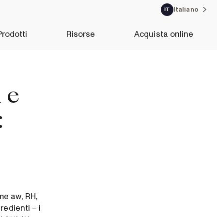
Italiano
IT
Prodotti
Risorse
Acquista online
i e
:
me aw, RH,
redienti – i