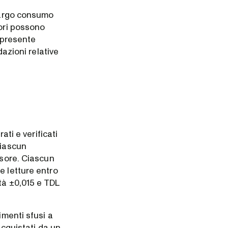
 largo consumo
sori possono
l presente
dazioni relative
ati e verificati
ciascun
nsore. Ciascun
e letture entro
tà ±0,015 e TDL
imenti sfusi a
acquistati da un