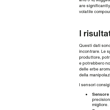
are significantl
volatile compou
I risult
Questi dati sono
incontrare. Le 
produttore, potr
e potrebbero non 
delle erbe arom
della manipolaz
I sensori consig
Sensore 
precision
migliore.