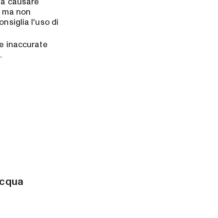
da causare
, ma non
nsiglia l'uso di
re inaccurate
.
'acqua