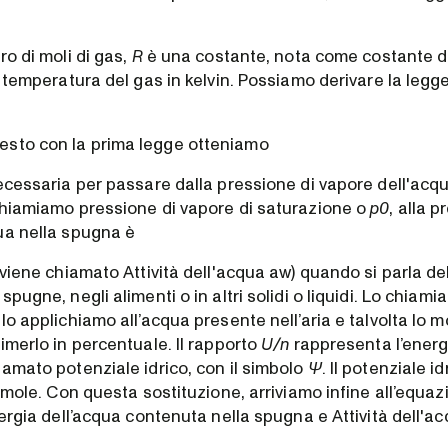
ro di moli di gas,
R
è una costante, nota come costante de
 temperatura del gas in kelvin. Possiamo derivare la legge
sto con la prima legge otteniamo
necessaria per passare dalla pressione di vapore dell'acq
chiamiamo pressione di vapore di saturazione o
p0
, alla p
ua nella spugna è
viene chiamato Attività dell'acqua aw) quando si parla de
spugne, negli alimenti o in altri solidi o liquidi. Lo chiam
lo applichiamo all’acqua presente nell’aria e talvolta lo m
imerlo in percentuale. Il rapporto
U/n
rappresenta l’energ
iamato potenziale idrico, con il simbolo
Ψ
. Il potenziale 
r mole. Con questa sostituzione, arriviamo infine all’equa
nergia dell’acqua contenuta nella spugna e Attività dell'ac