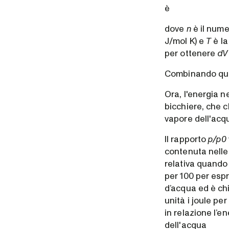
è
dove
n
è il nume
J/mol K) e
T
è la
per ottenere
dV
Combinando que
Ora, l'energia 
bicchiere, che 
vapore dell'acq
Il rapporto
p/p0
contenuta nelle 
relativa quando 
per 100 per espr
d’acqua ed è ch
unità i joule pe
in relazione l’e
dell'acqua