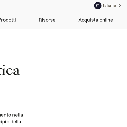
Italiano
IT
Prodotti
Risorse
Acquista online
tica
ento nella
ipio della