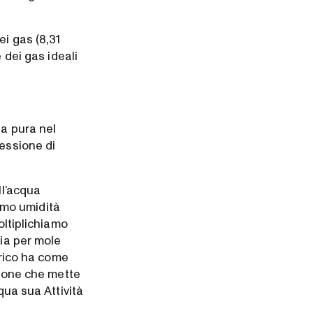
i gas (8,31
 dei gas ideali
ua pura nel
ressione di
ll’acqua
iamo umidità
oltiplichiamo
ia per mole
idrico ha come
zione che mette
qua sua Attività