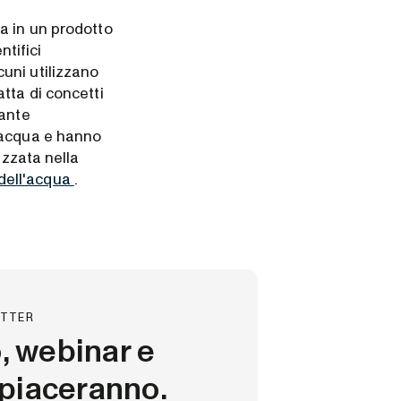
a in un prodotto
ntifici
lcuni utilizzano
tta di concetti
tante
’acqua e hanno
izzata nella
à dell'acqua
.
ETTER
o, webinar e
i piaceranno.