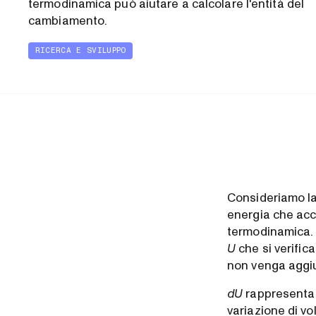
termodinamica può aiutare a calcolare l'entità del
cambiamento.
RICERCA E SVILUPPO
Consideriamo la
energia che acc
termodinamica.
U
che si verifi
non venga aggiu
dU
rappresenta 
variazione di vo