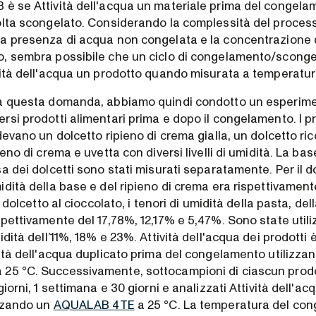
è se Attività dell'acqua un materiale prima del congel
olta scongelato. Considerando la complessità del process
a presenza di acqua non congelata e la concentrazione d
o, sembra possibile che un ciclo di congelamento/scon
vità dell'acqua un prodotto quando misurata a temperatu
 a questa domanda, abbiamo quindi condotto un esperim
si prodotti alimentari prima e dopo il congelamento. I pr
devano un dolcetto ripieno di crema gialla, un dolcetto ric
eno di crema e uvetta con diversi livelli di umidità. La base,
a dei dolcetti sono stati misurati separatamente. Per il dol
dità della base e del ripieno di crema era rispettivamen
l dolcetto al cioccolato, i tenori di umidità della pasta, de
pettivamente del 17,78%, 12,17% e 5,47%. Sono state utili
idità dell’11%, 18% e 23%. Attività dell'acqua dei prodotti 
vità dell'acqua duplicato prima del congelamento utilizza
 25 °C. Successivamente, sottocampioni di ciascun prodo
iorni, 1 settimana e 30 giorni e analizzati Attività dell'acq
izzando un
AQUALAB 4TE
a 25 °C. La temperatura del cong