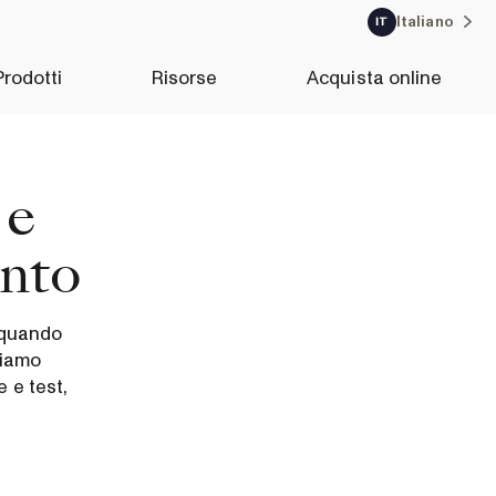
Italiano
IT
Prodotti
Risorse
Acquista online
 e
ento
a quando
biamo
e e test,