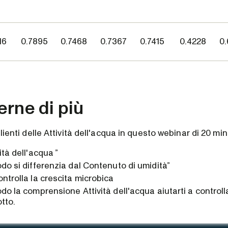
16
0.7895
0.7468
0.7367
0.7415
0.4228
0.
erne di più
lienti delle Attività dell'acqua in questo webinar di 20 min
ità dell'acqua ”
do si differenzia dal Contenuto di umidità”
ntrolla la crescita microbica
do la comprensione Attività dell'acqua aiutarti a controlla
tto.