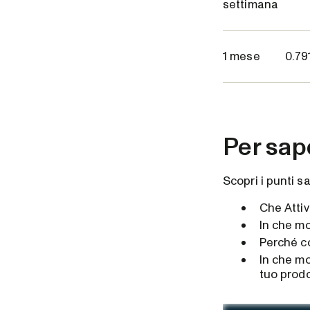
settimana
1 mese
0.79
Per sap
Scopri i punti sa
Che Attiv
In che mo
Perché co
In che mo
tuo prodo