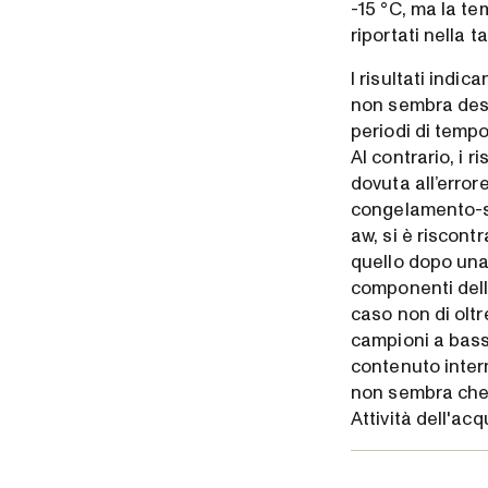
-15 °C, ma la te
riportati nella 
I risultati indi
non sembra dest
periodi di tempo
Al contrario, i 
dovuta all’error
congelamento-sc
aw, si è riscont
quello dopo una 
componenti dell
caso non di oltre
campioni a bass
contenuto inter
non sembra che 
Attività dell'acq