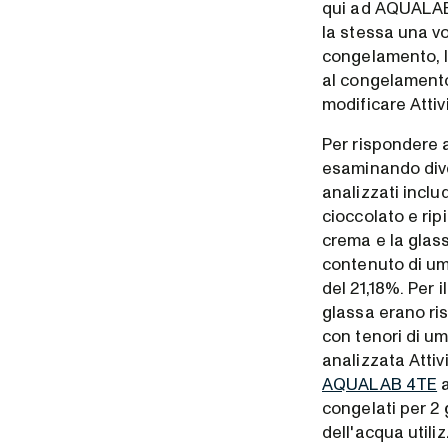
qui ad AQUALAB 
la stessa una v
congelamento, l
al congelament
modificare Atti
Per rispondere
esaminando diver
analizzati inclu
cioccolato e ripi
crema e la glass
contenuto di umi
del 21,18%. Per i
glassa erano ris
con tenori di um
analizzata Atti
AQUALAB 4TE
a
congelati per 2 g
dell'acqua util