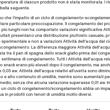
mperatura di ciascun prodotto non è stata monitorata. I ri
tabella seguente.
cano che l’impatto di un ciclo di congelamento-scongelam
are particolare preoccupazione. Il congelamento dei pro
 più lunghi non ha comportato variazioni significative Atti
risultati presentano una distribuzione piuttosto casuale, 
e sperimentale e non a variazioni Attività dell'acqua dal ci
ongelamento. La differenza maggiore Attività dell'acqua
rata tra il pan di spagna dello snack giallo prima del con
settimana di congelamento. Tutti i Attività dell'acqua rela
o snack erano più elevati dopo il congelamento, ma anch
 0,03 aw. Attività dell'acqua relativi all’uvetta sono diminui
o e alto contenuto di umidità, mentre sono aumentati per
medio, senza che alcuna variazione superasse 0,01 aw. I
un ciclo di congelamento/scongelamento abbia un impatt
ua in prodotti con tenori di umidità molto diversi.