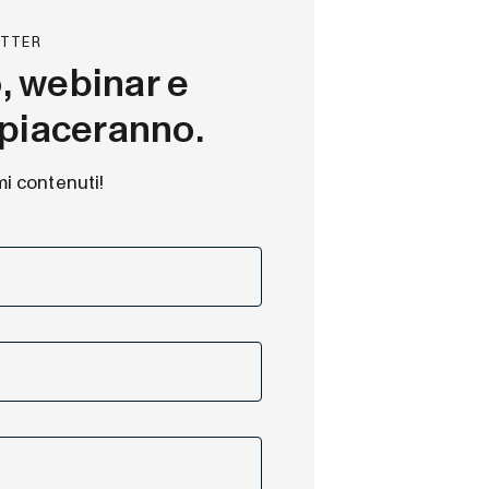
ETTER
o, webinar e
i piaceranno.
mi contenuti!