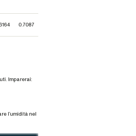
6164
0.7087
uti. Imparerai:
re l’umidità nel