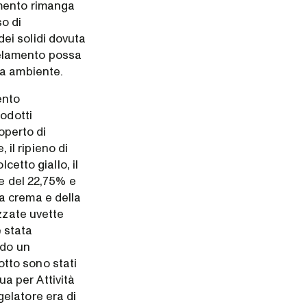
amento rimanga
o di
ei solidi dovuta
gelamento possa
ra ambiente.
ento
odotti
operto di
 il ripieno di
cetto giallo, il
te del 22,75% e
lla crema e della
zzate uvette
è stata
ndo un
tto sono stati
ua per Attività
elatore era di