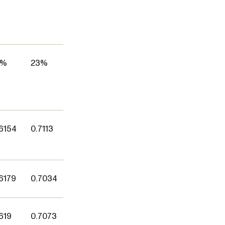
8%
23%
6154
0.7113
6179
0.7034
619
0.7073