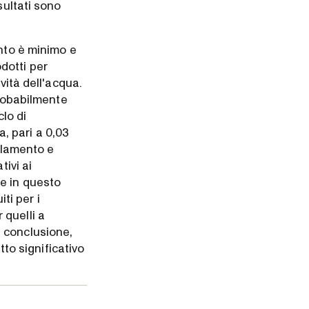
sultati sono
ento è minimo e
dotti per
vità dell'acqua.
probabilmente
clo di
, pari a 0,03
gelamento e
tivi ai
e in questo
ti per i
 quelli a
n conclusione,
o significativo