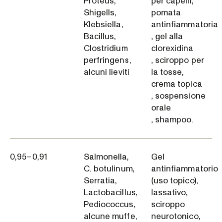
Proteus,
per capelli,
Shigells,
pomata
Klebsiella,
antinfiammatoria
Bacillus,
, gel alla
Clostridium
clorexidina
perfringens,
, sciroppo per
alcuni lieviti
la tosse,
crema topica
, sospensione
orale
, shampoo.
0,95–0,91
Salmonella,
Gel
C. botulinum,
antinfiammatorio
Serratia,
(uso topico),
Lactobacillus,
lassativo,
Pediococcus,
sciroppo
alcune muffe,
neurotonico,