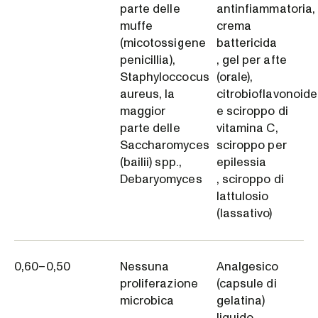
parte delle
antinfiammatoria,
muffe
crema
(micotossigene
battericida
penicillia),
, gel per afte
Staphyloccocus
(orale),
aureus, la
citrobioflavonoide
maggior
e sciroppo di
parte delle
vitamina C,
Saccharomyces
sciroppo per
(bailii) spp.,
epilessia
Debaryomyces
, sciroppo di
lattulosio
(lassativo)
0,60–0,50
Nessuna
Analgesico
proliferazione
(capsule di
microbica
gelatina)
liquido,