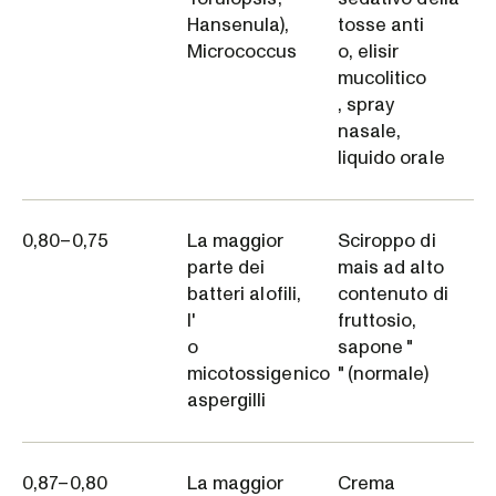
Hansenula),
tosse anti
Micrococcus
o, elisir
mucolitico
, spray
nasale,
liquido orale
0,80–0,75
La maggior
Sciroppo di
parte dei
mais ad alto
batteri alofili,
contenuto di
l'
fruttosio,
o
sapone "
micotossigenico
" (normale)
aspergilli
0,87–0,80
La maggior
Crema