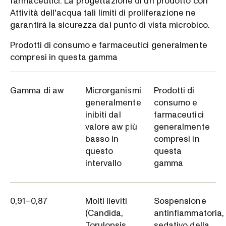
farmaceutici. La progettazione di un prodotto con
Attività dell'acqua tali limiti di proliferazione ne
garantirà la sicurezza dal punto di vista microbico.
Prodotti di consumo e farmaceutici generalmente
compresi in questa gamma
Gamma di aw
Microrganismi
Prodotti di
generalmente
consumo e
inibiti dal
farmaceutici
valore aw più
generalmente
basso in
compresi in
questo
questa
intervallo
gamma
0,91–0,87
Molti lieviti
Sospensione
(Candida,
antinfiammatoria,
Torulopsis,
sedativo della