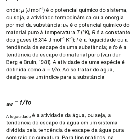
onde:
μ
(J mol⁻¹) é o potencial químico do sistema,
ou seja, a atividade termodinâmica ou a energia
por mol da substância;
μ₀
é o potencial químico do
material puro à temperatura
T
(°K);
R
é a constante
dos gases (8,314 J mol⁻¹ K⁻¹);
f
é a fugacidade ou a
tendência de escape de uma substância; e
fo
é a
tendência de escape do material puro (van den
Berg e Bruin, 1981). A atividade de uma espécie é
definida como
a = f/fo
. Ao se tratar de água,
designa-se um índice para a substância
= f/fo
aw
é a atividade da água, ou seja, a
A fugacidade
tendência de escape da água em um sistema
dividida pela tendência de escape da água pura
sem raio de curvatura. Para fins práticos, na