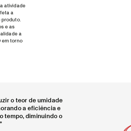
a atividade
feta a
 produto.
os e as
ualidade a
D em torno
ir o teor de umidade
horando a eficiência e
o tempo, diminuindo o
”