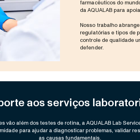
farmacêuticos do mundo
da AQUALAB para apoiar
Nosso trabalho abrange 
regulatórias e tipos de
controle de qualidade u
defender.
orte aos serviços laborator
s vão além dos testes de rotina, a AQUALAB Lab Service
midade para ajudar a diagnosticar problemas, validar resu
as causas fundamentais.