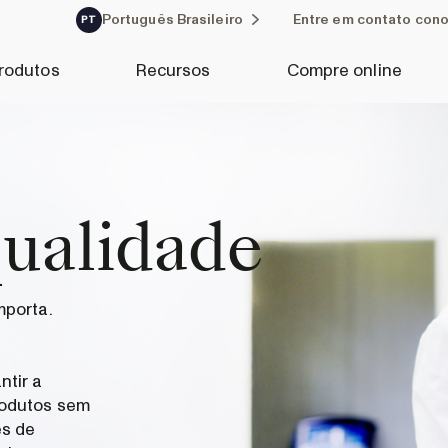
Português Brasileiro
Entre em contato con
PT
rodutos
Recursos
Compre online
qualidade
mporta.
ntir a
rodutos sem
es de