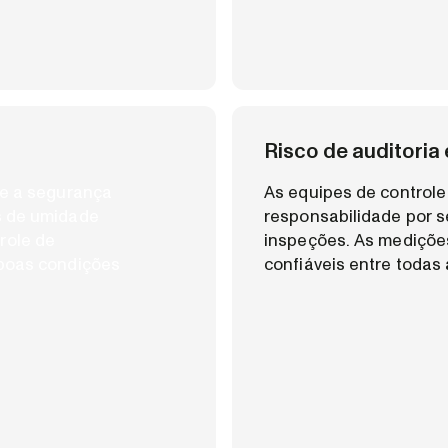
Risco de auditoria
te a segurança
As equipes de control
s de umidade
responsabilidade por s
role de
inspeções. As medições
 boas condições
confiáveis entre todas 