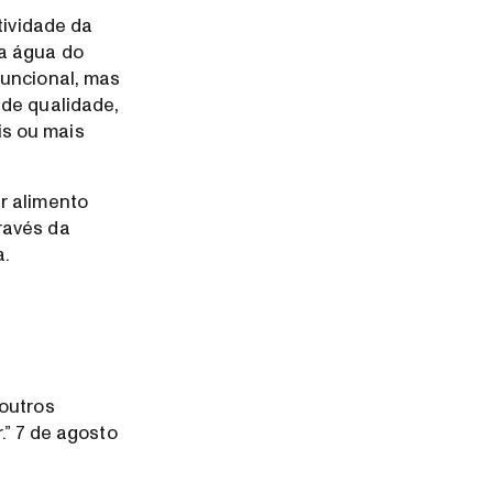
tividade da
da água do
funcional, mas
 de qualidade,
is ou mais
r alimento
ravés da
a.
 outros
.” 7 de agosto