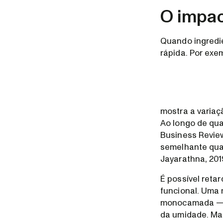
O impa
Quando ingredi
rápida. Por exem
mostra a variaç
Ao longo de qua
Business Review
semelhante qua
Jayarathna, 201
É possível reta
funcional. Uma 
monocamada — o 
da umidade. Mas