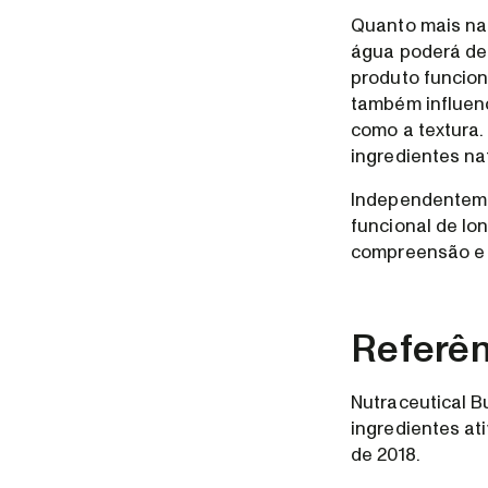
Quanto mais nat
água poderá des
produto funcion
também influenc
como a textura
ingredientes na
Independentemen
funcional de lo
compreensão e d
Referên
Nutraceutical B
ingredientes ati
de 2018.