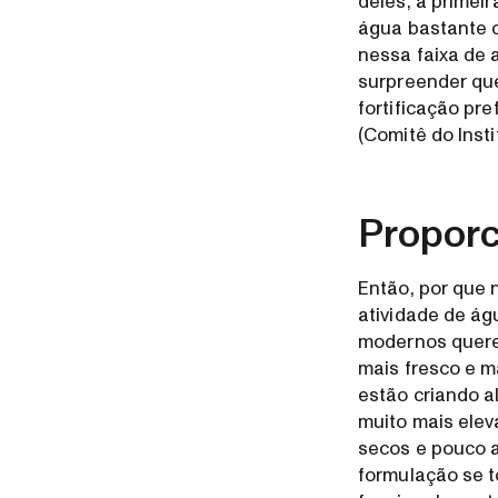
deles, a prime
água bastante 
nessa faixa de 
surpreender qu
fortificação pr
(Comitê do Insti
Proporc
Então, por que 
atividade de á
modernos querem
mais fresco e m
estão criando a
muito mais elev
secos e pouco a
formulação se t