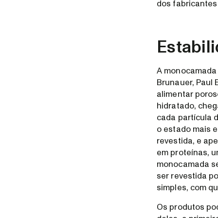
dos fabricantes 
Estabi
A monocamada é 
Brunauer, Paul 
alimentar poros
hidratado, cheg
cada partícula 
o estado mais e
revestida, e ap
em proteínas, 
monocamada seja
ser revestida p
simples, com q
Os produtos pod