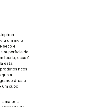
(Stephen
ere a um meio
e seco é
a superfície de
 teoria, esse é
la está
 produtos ricos
s que a
 grande área a
 é um cubo
.
 a maioria