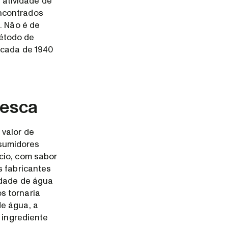
atividade de
encontrados
. Não é de
método de
écada de 1940
resca
 valor de
nsumidores
cio, com sabor
s fabricantes
idade de água
s tornaria
de água, a
 ingrediente