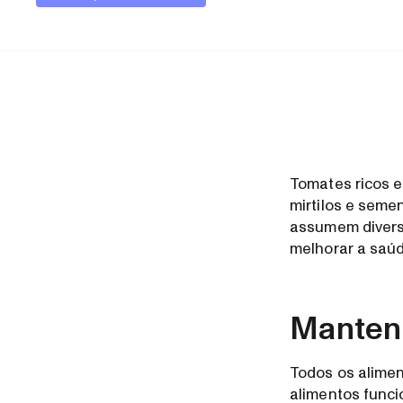
Tomates ricos 
mirtilos e seme
assumem divers
melhorar a saúd
Mantenh
Todos os alime
alimentos func