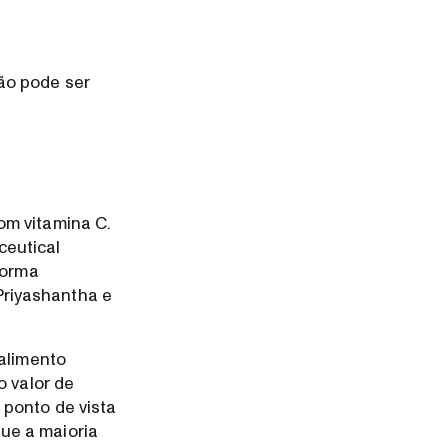
ão pode ser
om vitamina C.
ceutical
forma
Priyashantha e
 alimento
o valor de
 ponto de vista
ue a maioria