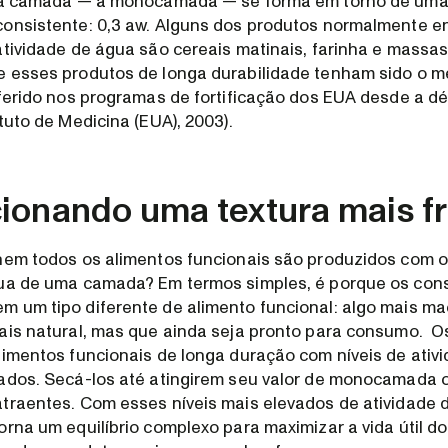
ira camada — a monocamada — se forma em torno de uma 
consistente: 0,3 aw. Alguns dos produtos normalmente 
atividade de água são cereais matinais, farinha e massas
e esses produtos de longa durabilidade tenham sido o 
eferido nos programas de fortificação dos EUA desde a d
tuto de Medicina (EUA), 2003).
ionando uma textura mais f
nem todos os alimentos funcionais são produzidos com o
gua de uma camada? Em termos simples, é porque os co
 um tipo diferente de alimento funcional: algo mais ma
ais natural, mas que ainda seja pronto para consumo. O
limentos funcionais de longa duração com níveis de ativ
ados. Secá-los até atingirem seu valor de monocamada o
traentes. Com esses níveis mais elevados de atividade 
orna um equilíbrio complexo para maximizar a vida útil do