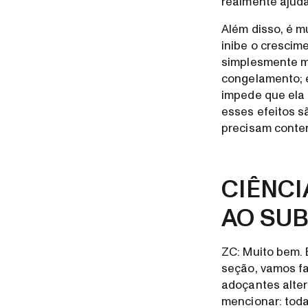
realmente ajuda
Além disso, é mu
inibe o crescim
simplesmente me
congelamento; e
impede que ela 
esses efeitos s
precisam conter
CIÊNCI
AO SUB
ZC: Muito bem. 
seção, vamos fa
adoçantes alter
mencionar: toda