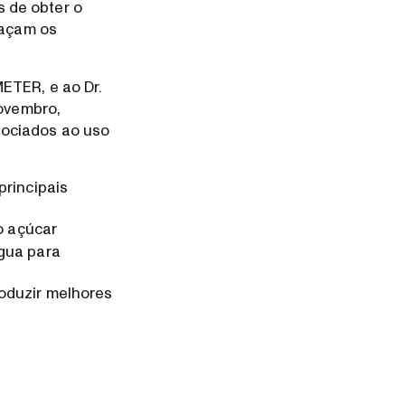
 de obter o
façam os
METER, e ao Dr.
novembro,
sociados ao uso
principais
o açúcar
gua para
oduzir melhores