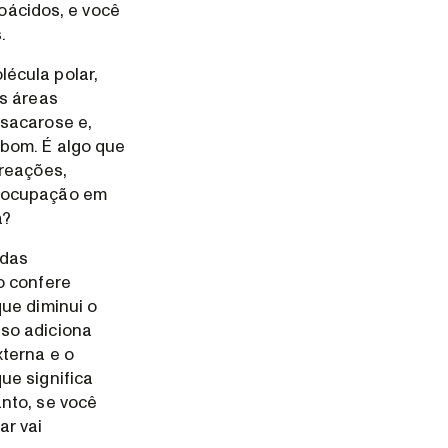
noácidos, e você
.
écula polar,
os áreas
 sacarose e,
 bom. É algo que
 reações,
reocupação em
a?
 das
o confere
que diminui o
sso adiciona
xterna e o
ue significa
nto, se você
ar vai