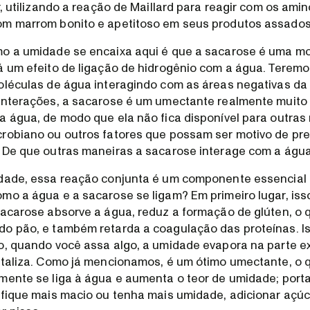
r, utilizando a reação de Maillard para reagir com os ami
om marrom bonito e apetitoso em seus produtos assados
o a umidade se encaixa aqui é que a sacarose é uma mol
á um efeito de ligação de hidrogênio com a água. Terem
oléculas de água interagindo com as áreas negativas da
interações, a sacarose é um umectante realmente muito
a água, de modo que ela não fica disponível para outras
crobiano ou outros fatores que possam ser motivo de p
 De que outras maneiras a sacarose interage com a águ
rdade, essa reação conjunta é um componente essencial
mo a água e a sacarose se ligam? Em primeiro lugar, iss
sacarose absorve a água, reduz a formação de glúten, o 
o pão, e também retarda a coagulação das proteínas. I
o, quando você assa algo, a umidade evapora na parte e
staliza. Como já mencionamos, é um ótimo umectante, o q
mente se liga à água e aumenta o teor de umidade; porta
 fique mais macio ou tenha mais umidade, adicionar açúc