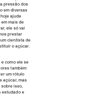
ta pressão dos
do em diversas
 hoje ajude
o em mais de
r, ele só vai
mos prestar
um cientista de
ituir o açúcar.
 e como ele se
atores também
ter um rótulo
e açúcar, mas
sobre isso,
s estudado e