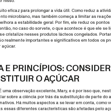
r nisso.
ito eficaz para prolongar a vida útil. Como reduz a ativi
ento microbiano, mas também começa a limitar as reaçõe
lhora a estabilidade geral. Por fim, ele reduz os pontos
ntão, no caso do sorvete, o que acontece é que ele se l
se cristalize nesses produtos lácteos congelados. Porta
ão realmente importantes e significativos em todos os p
 açúcar.
A E PRINCÍPIOS: CONSIDE
STITUIR O AÇÚCAR
É uma observação excelente, Mary, e é por isso que, nes
lar sobre a ciência por trás da substituição de parte do 
nativos. Há muitos aspectos a se levar em conta, como 
s essas diferentes características são afetadas pelo aç