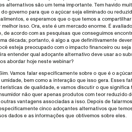
s alternativos são um tema importante. Tem havido mui
do governo para que o açúcar seja eliminado ou reduzi
alimentos, e esperamos que o que temos a compartilhar
 melhor isso. Ora, este é um mercado enorme. É avaliad
e, de acordo com as pesquisas que conseguimos encontra
ima década; portanto, é algo a que definitivamente deve
ocê esteja preocupado com o impacto financeiro ou seja 
ira entender qual adoçante alternativo deve usar ao subst
os abordar hoje neste webinar?
Sim. Vamos falar especificamente sobre o que é o açúcar
 umidade, bem como a interação que isso gera. Esses f
erísticas de qualidade, e vamos discutir o que significa 
onsumidor não quer apenas produtos com teor reduzido d
utras vantagens associadas a isso. Depois de falarmos 
especificamente cinco adoçantes alternativos que temo
sos dados e as informações que obtivemos sobre eles.