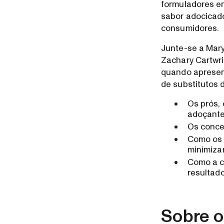
formuladores e
sabor adocicado
consumidores.
Junte-se a Mary
Zachary Cartwri
quando apresen
de substitutos 
Os prós,
adoçante
Os concei
Como os 
minimiza
Como a c
resultad
Sobre o