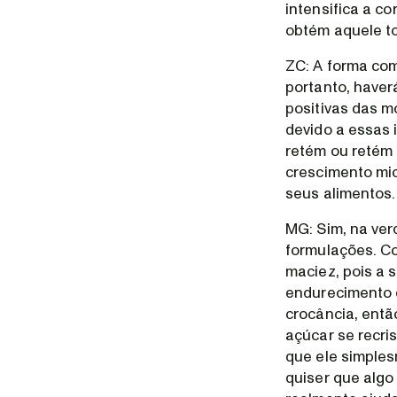
intensifica a co
obtém aquele t
ZC: A forma com
portanto, haver
positivas das m
devido a essas 
retém ou retém 
crescimento mi
seus alimentos.
MG: Sim, na ve
formulações. Co
maciez, pois a 
endurecimento d
crocância, entã
açúcar se recri
que ele simples
quiser que algo