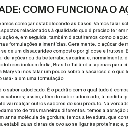
ADE: COMO FUNCIONA O 
 vamos começar estabelecendo as bases. Vamos falar sob
aspectos relacionados à qualidade que é preciso ter em 
ulação e, em seguida, também discutiremos como o açúca
as formulações alimentícias. Geralmente, o açúcar de 
-se de um dissacarídeo composto por glicose e frutose. 
a-de-açúcar ou da beterraba sacarina e, normalmente, é 
odutores incluem Índia, Brasil e Tailândia, apenas para ci
 a Mary vai nos falar um pouco sobre a sacarose e o que 
o usá-la em uma formulação.
é o sabor adocicado. É o padrão com o qual tudo é compa
os sabores; assim, além do sabor adocicado, à medida 
le vai realçar outros sabores do seu produto. Na verdad
vedamento de três maneiras diferentes: temos a aeração
m ar na molécula de gordura; temos a levedura, que con
la estabiliza as claras de ovo ao se ligar às proteínas; e, p