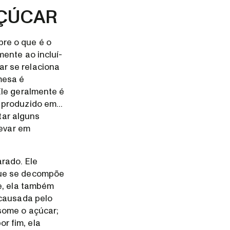
AÇÚCAR
re o que é o
mente ao incluí-
r se relaciona
mesa é
Ele geralmente é
produzido em...
tar alguns
levar em
rado. Ele
que se decompõe
e, ela também
 causada pelo
some o açúcar;
or fim, ela