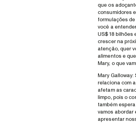
que os adoçante
consumidores e 
formulações de 
você a entender
US$ 18 bilhões 
crescer na próx
atenção, quer v
alimentos e que
Mary, o que vam
Mary Galloway: 
relaciona com a
afetam as caract
limpo, pois o c
também espera o
vamos abordar 
apresentar nos