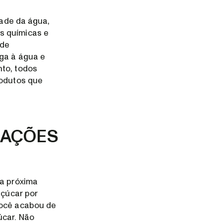
dade da água,
s químicas e
 de
iga à água e
nto, todos
rodutos que
RAÇÕES
ta próxima
açúcar por
você acabou de
úcar. Não