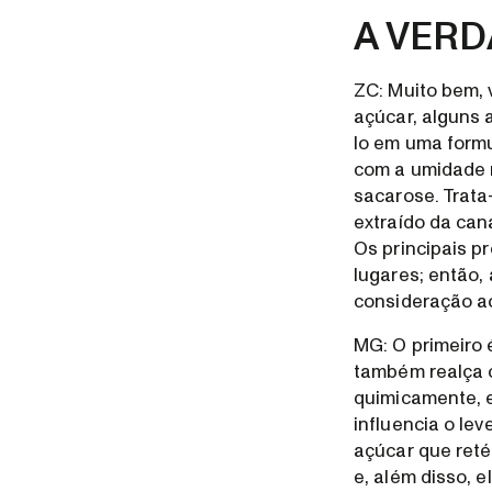
A VERD
ZC: Muito bem,
açúcar, alguns 
lo em uma form
com a umidade n
sacarose. Trata
extraído da can
Os principais pr
lugares; então,
consideração a
MG: O primeiro 
também realça 
quimicamente, e
influencia o le
açúcar que reté
e, além disso, e