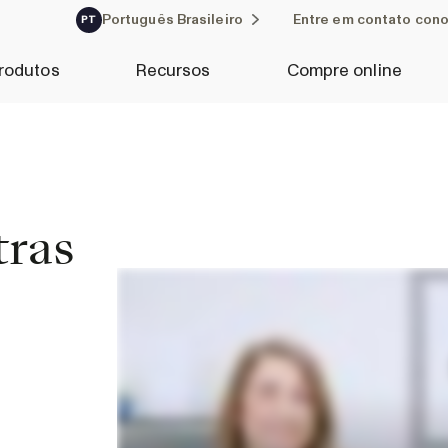
Português Brasileiro
Entre em contato con
PT
rodutos
Recursos
Compre online
tras