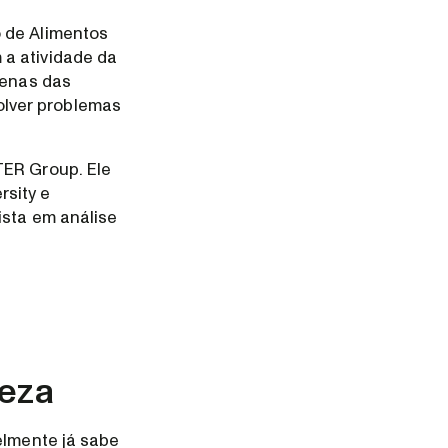
o de Alimentos
 a atividade da
zenas das
olver problemas
TER Group. Ele
rsity e
ista em análise
reza
elmente já sabe