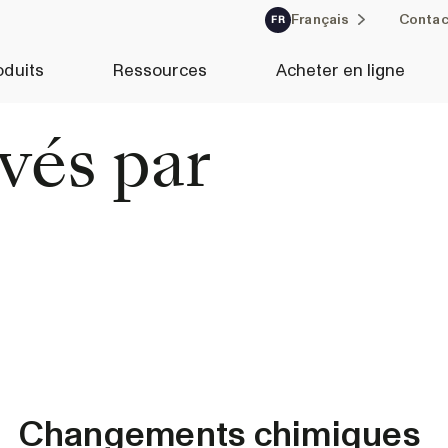
Français
Contac
FR
oduits
Ressources
Acheter en ligne
evés par
Changements chimiques